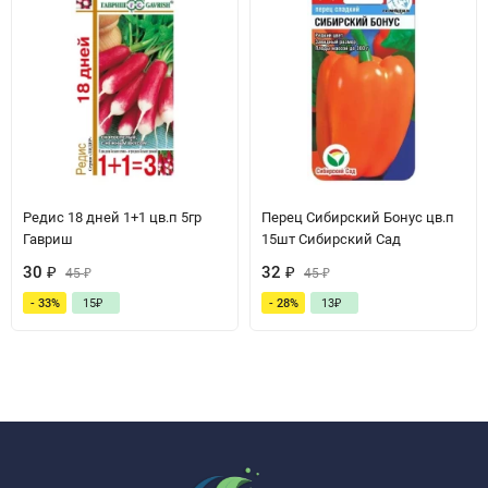
Редис 18 дней 1+1 цв.п 5гр
Перец Сибирский Бонус цв.п
Гавриш
15шт Сибирский Сад
30
₽
32
₽
45
₽
45
₽
- 33%
15
₽
- 28%
13
₽