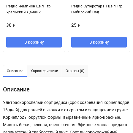
Редис Чемпион цв.п 1гр
Редис Суперстар F1 цв.п 1гр
Уральский Дачник
Сибирский Сад
30
₽
25
₽
В корзину
В корзину
Описание
Характеристики
Отзывы (0)
Описание
Ультраскороспелый сорт редиса (срок созревания корнеплодов
16 дней) для ранней выгонки в открытом и защищенном грунте.
Корнеплоды округлой формы, выравненные, ярко-красные.
Мякоть белая, нежная, очень сочная. Эфирные масла, придают
деликатесный слабоострый вкус. Сорт высокоурожайный,