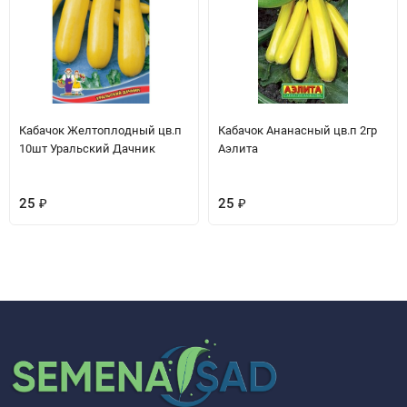
Кабачок Желтоплодный цв.п
Кабачок Ананасный цв.п 2гр
10шт Уральский Дачник
Аэлита
25
₽
25
₽