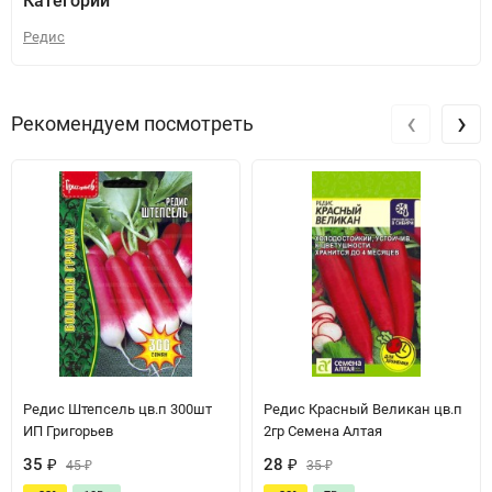
Категории
Редис
‹
›
Рекомендуем посмотреть
Редис Штепсель цв.п 300шт
Редис Красный Великан цв.п
ИП Григорьев
2гр Семена Алтая
35
₽
28
₽
45
₽
35
₽