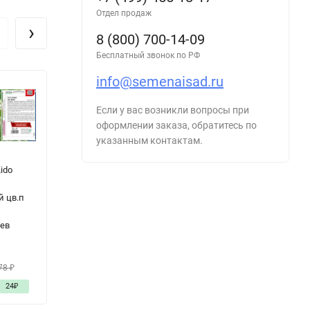
Отдел продаж
›
8 (800) 700-14-09
Бесплатный звонок по РФ
info@semenaisad.ru
Если у вас возникли вопросы при
оформлении заказа, обратитесь по
указанным контактам.
ido
Перец
Перец Бабкин
П
Сибирский
Язык цв.п 0,1гр
цв
й цв.п
Бонус цв.п
Семена Алтая
С
15шт
ьев
Сибирский Сад
32
₽
45
₽
3
78
₽
45
₽
60
₽
24
₽
- 28%
13
₽
- 25%
15
₽
-