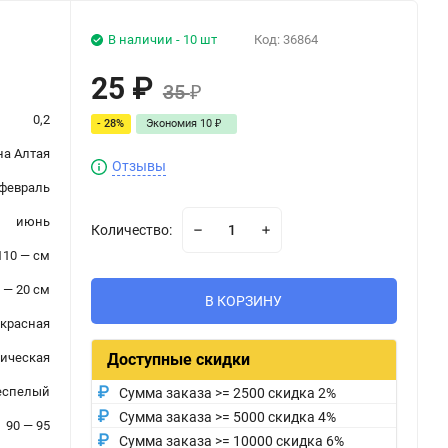
В наличии - 10 шт
Код:
36864
25
₽
35
₽
0,2
- 28%
Экономия
10
₽
а Алтая
Отзывы
февраль
июнь
Количество:
110 — см
 — 20 см
В КОРЗИНУ
красная
ическая
Доступные скидки
еспелый
Сумма заказа >= 2500 скидка 2%
Сумма заказа >= 5000 скидка 4%
90 — 95
Сумма заказа >= 10000 скидка 6%