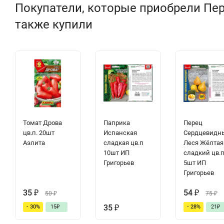
Покупатели, которые приобрели Пере
также купили
Томат Дрова
Паприка
Перец
цв.п. 20шт
Испанская
Сердцевидн
Аэлита
сладкая цв.п
Леся Жёлтая
10шт ИП
сладкий цв.
Григорьев
5шт ИП
Григорьев
35
₽
54
₽
50
₽
75
₽
35
₽
- 30%
15
₽
- 28%
21
₽