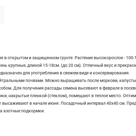
я в открытом и защищенном грунте. Растение высокорослое - 100-
ень крупные, длиной 15-18см. (до 20 см). Отличный вкус и прекрас
едназначен для употребления в свежем виде и консервирования.
йтральными почвами. Можно выращивать после моркови, капусты,
обом. Для получения рассады семена высевают в феврале в посе
щики, накрытые пленкой (стеклом), помещают в теплое место. Опти
нт высаживают в начале июня. Посадочный интервал 40х40 см. Пре
на азотные подкормки.