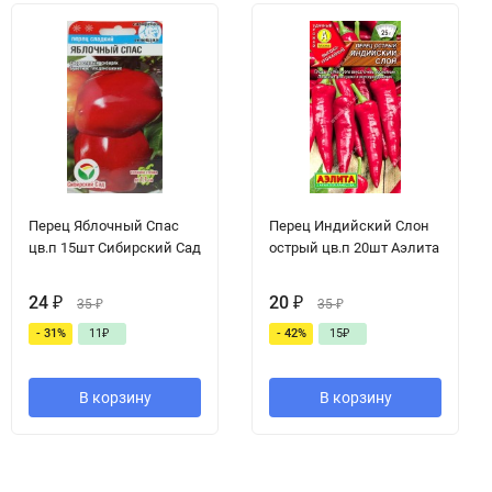
Перец Яблочный Спас
Перец Индийский Слон
цв.п 15шт Сибирский Сад
острый цв.п 20шт Аэлита
24
₽
20
₽
35
₽
35
₽
- 31%
11
₽
- 42%
15
₽
В корзину
В корзину