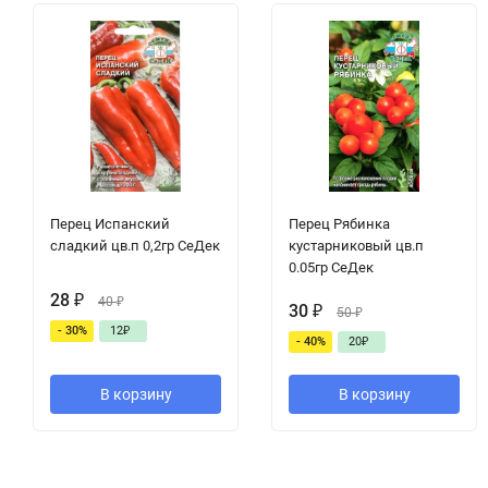
Перец Испанский
Перец Рябинка
сладкий цв.п 0,2гр СеДек
кустарниковый цв.п
0.05гр СеДек
28
₽
40
₽
30
₽
50
₽
- 30%
12
₽
- 40%
20
₽
В корзину
В корзину