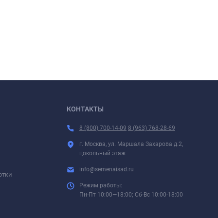
КОНТАКТЫ
8 (800) 700-14-09
8 (963) 768-28-69
г. Москва, ул. Маршала Захарова д.2,
цокольный этаж
info@semenaisad.ru
отки
Режим работы:
Пн-Пт 10:00—18:00; Сб-Вс 10:00-18:00