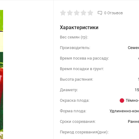
0 Отзывов
Характеристики
Вес семян (гр):
Производитель:
Семен
Время посева на рассаду:
Время посадки в грунт:
Высота растения:
Диаметр:
15
Окраска плода:
Тёмно-
Форма плода:
Удлиненно-кон
Сроки созревания:
Ранн
Период созревания(дни):