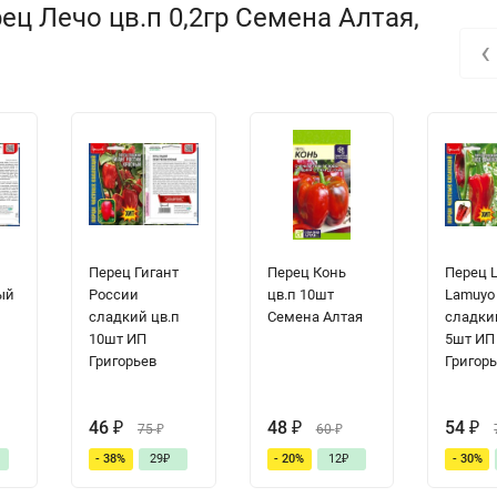
ц Лечо цв.п 0,2гр Семена Алтая,
‹
Перец Гигант
Перец Конь
Перец L
ый
России
цв.п 10шт
Lamuyo
сладкий цв.п
Семена Алтая
сладки
п
10шт ИП
5шт ИП
Григорьев
Григор
46
₽
48
₽
54
₽
75
₽
60
₽
- 38%
29
₽
- 20%
12
₽
- 30%