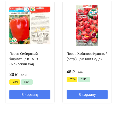
Перец Сибирский
Перец Хабанеро Красный
Формат цв.п 15шт
(остр.) цв.п 6шт СеДек
Сибирский Сад
48
₽
60
₽
30
₽
45
₽
- 20%
12
₽
- 33%
15
₽
В корзину
В корзину