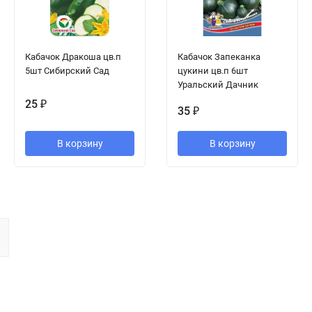
Кабачок Дракоша цв.п
Кабачок Запеканка
5шт Сибирский Сад
цукини цв.п 6шт
Уральский Дачник
25
₽
35
₽
В корзину
В корзину