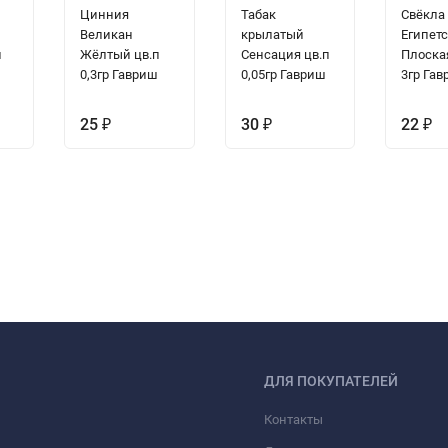
Цинния
Табак
Свёкла
Великан
крылатый
Египет
п
Жёлтый цв.п
Сенсация цв.п
Плоска
0,3гр Гавриш
0,05гр Гавриш
3гр Га
25
₽
30
₽
22
₽
ДЛЯ ПОКУПАТЕЛЕЙ
Контакты