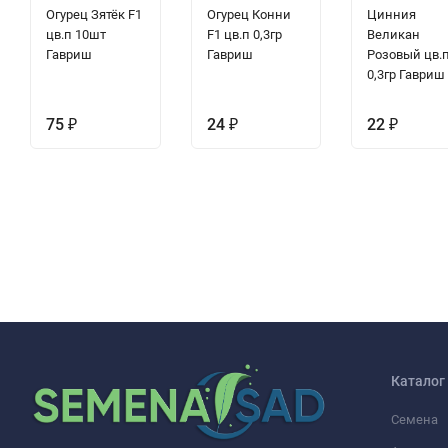
Огурец Зятёк F1
Огурец Конни
Цинния
цв.п 10шт
F1 цв.п 0,3гр
Великан
Гавриш
Гавриш
Розовый цв.
0,3гр Гавриш
75
₽
24
₽
22
₽
Каталог
Семена