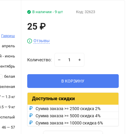
В наличии - 9 шт
Код:
32623
25
₽
Гавриш
Отзывы
апрель
й - июнь
Количество:
сентябрь
белая
В КОРЗИНУ
-зеленая
7 — 1.3 кг
Доступные скидки
8.5 — 9 кг
Сумма заказа >= 2500 скидка 2%
Сумма заказа >= 5000 скидка 4%
еспелый
Сумма заказа >= 10000 скидка 6%
46 — 57