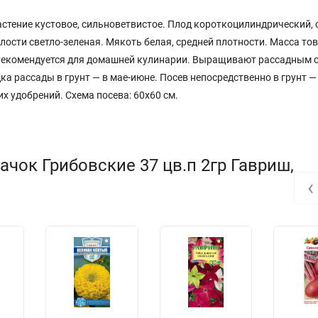
астение кустовое, сильноветвистое. Плод короткоцилиндрический, 
лости светло-зеленая. Мякоть белая, средней плотности. Масса то
ов. Рекомендуется для домашней кулинарии. Выращивают рассадным
ка рассады в грунт — в мае-июне. Посев непосредственно в грунт —
х удобрений. Схема посева: 60х60 см.
чок Грибовские 37 цв.п 2гр Гавриш,
‹