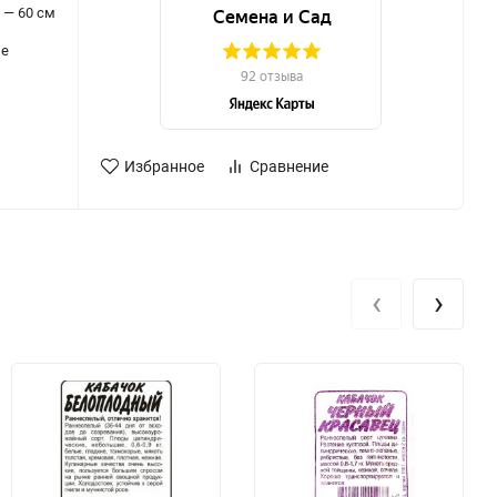
 — 60 см
ые
Избранное
Сравнение
‹
›