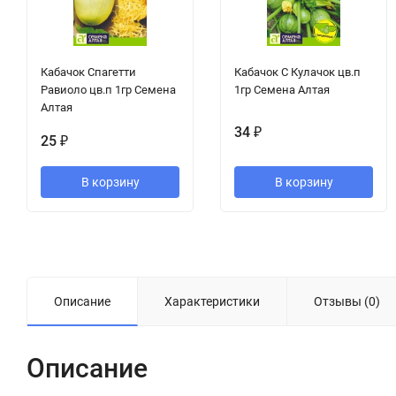
Кабачок Спагетти
Кабачок С Кулачок цв.п
Равиоло цв.п 1гр Семена
1гр Семена Алтая
Алтая
34
₽
25
₽
В корзину
В корзину
Описание
Характеристики
Отзывы (0)
Описание