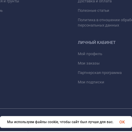
я и грунты
Доставка и оплата
рь
Полезные статьи
Политика в отношении обраб
персональных данных
ЛИЧНЫЙ КАБИНЕТ
Мой профиль
Мои заказы
Партнерская программа
Мои подписки
© 2026 InSale. Все права защищены
OK
Мы используем файлы cookie, чтобы сайт был лучше для вас.