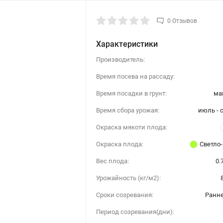
0 Отзывов
Характеристики
Производитель:
Время посева на рассаду:
Время посадки в грунт:
ма
Время сбора урожая:
июль - 
Окраска мякоти плода:
Окраска плода:
Светло
Вес плода:
0.
Урожайность (кг/м2):
Сроки созревания:
Ранн
Период созревания(дни):