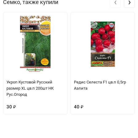
‹
›
Семко, также купили
Укроп Кустовой Русский
Редис Селеста F1 цв.п 0,5гр
размер XL цв.п 200шт НК
Аэлита
Рус.Огород
30
₽
40
₽