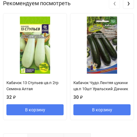
‹
›
Рекомендуем посмотреть
Кабачок 13 Стульев цв.п 2гр
Кабачок Чудо Лентяя цукини
Семена Алтая
цв.п 10шт Уральский Дачник
32
₽
30
₽
В корзину
В корзину