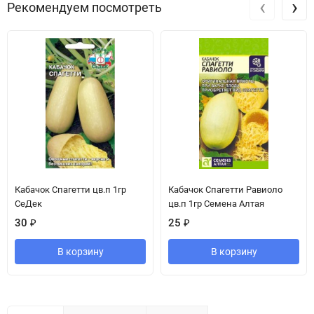
‹
›
Рекомендуем посмотреть
Кабачок Спагетти цв.п 1гр
Кабачок Спагетти Равиоло
СеДек
цв.п 1гр Семена Алтая
30
₽
25
₽
В корзину
В корзину