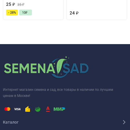
25
₽
35
₽
24
₽
- 28%
10
₽
Интернет магазин семена и сад, все товары в наличии по лучшим
ценам в Москве!
Каталог