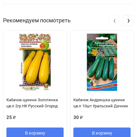
‹
›
Рекомендуем посмотреть
Кабачок-цукини Золотинка
Кабачок Андрюшка цукини
цв.п 2гр НК Русский Огород
цв.п 10шт Уральский Дачник
25
₽
30
₽
В корзину
В корзину