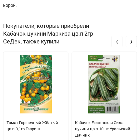
корой.
Покупатели, которые приобрели
Кабачок-цукини Маркиза цв.п 2гр
‹
›
СеДек, также купили
Томат Горшечный Жёлтый
Кабачок Египетская Сила
цв.п 0,1гр Гавриш
цукини цв.п 10шт Уральский
Дачник