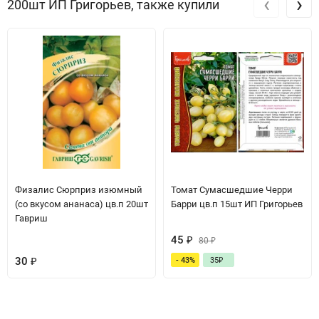
‹
›
200шт ИП Григорьев, также купили
Физалис Сюрприз изюмный
Томат Сумасшедшие Черри
(со вкусом ананаса) цв.п 20шт
Барри цв.п 15шт ИП Григорьев
Гавриш
45
₽
80
₽
30
₽
- 43%
35
₽