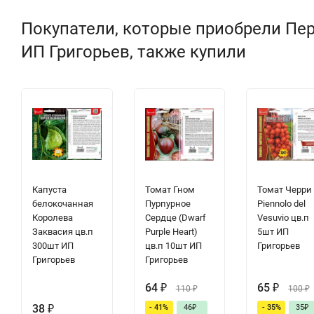
Покупатели, которые приобрели Пер
ИП Григорьев, также купили
Капуста
Томат Гном
Томат Черри
белокочанная
Пурпурное
Piennolo del
Королева
Сердце (Dwarf
Vesuvio цв.п
Заквасия цв.п
Purple Heart)
5шт ИП
300шт ИП
цв.п 10шт ИП
Григорьев
Григорьев
Григорьев
64
₽
65
₽
110
₽
100
₽
38
₽
- 41%
46
₽
- 35%
35
₽