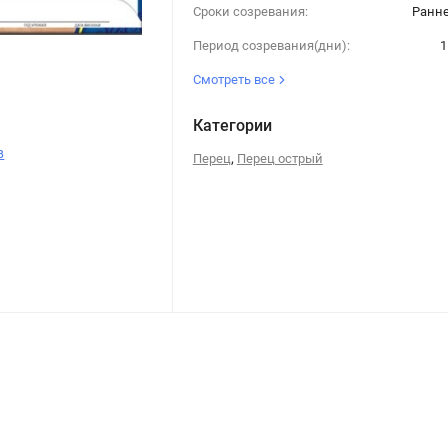
Сроки созревания:
Ранн
Период созревания(дни):
1
Смотреть все
Категории
в
,
Перец
Перец острый