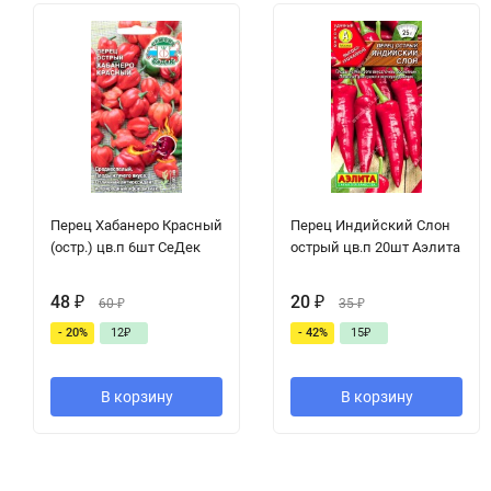
Перец Хабанеро Красный
Перец Индийский Слон
(остр.) цв.п 6шт СеДек
острый цв.п 20шт Аэлита
48
₽
20
₽
60
₽
35
₽
- 20%
12
₽
- 42%
15
₽
В корзину
В корзину