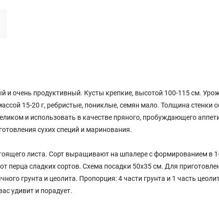
ый и очень продуктивный. Кусты крепкие, высотой 100-115 см. Уро
массой 15-20 г, ребристые, пониклые, семян мало. Толщина стенки о
 целиком и использовать в качестве пряного, пробуждающего аппет
иготовления сухих специй и маринования.
стоящего листа. Сорт выращивают на шпалере с формированием в 1-
от перца сладких сортов. Схема посадки 50х35 см. Для приготовле
ного грунта и цеолита. Пропорция: 4 части грунта и 1 часть цеоли
вас удивит и порадует.