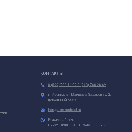
КОНТАКТЫ
8 (800) 700-14-09
8 (963) 768-28-69
г. Москва, ул. Маршала Захарова д.2,
цокольный этаж
info@semenaisad.ru
отки
Режим работы:
Пн-Пт 10:00—18:00; Сб-Вс 10:00-18:00