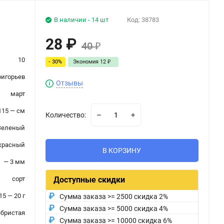
В наличии - 14 шт
Код:
38783
28
₽
40
₽
10
- 30%
Экономия
12
₽
ригорьев
Отзывы
март
115 — см
Количество:
Зеленый
красный
В КОРЗИНУ
— 3 мм
сорт
Доступные скидки
15 — 20 г
Сумма заказа >= 2500 скидка 2%
Сумма заказа >= 5000 скидка 4%
ебристая
Сумма заказа >= 10000 скидка 6%