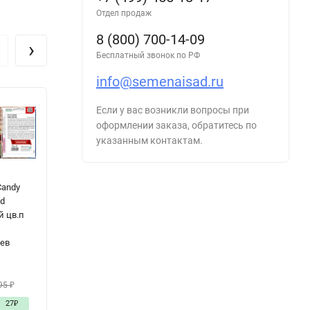
Отдел продаж
8 (800) 700-14-09
›
Бесплатный звонок по РФ
info@semenaisad.ru
Если у вас возникли вопросы при
оформлении заказа, обратитесь по
указанным контактам.
Candy
Томат Фляшен
Перец Orange
Ф
ed
(Flaschentomate
Bell сладкий
С
й цв.п
n) цв.п 10шт ИП
цв.п 10шт ИП
и
Григорьев
Григорьев
в
ьев
а
2
62
₽
68
₽
95
₽
98
₽
95
₽
3
27
₽
- 36%
36
₽
- 28%
27
₽