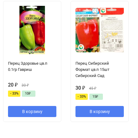
Перец Здоровье цв.п
Перец Сибирский
0.1гр Гавриш
Формат цв.п 15шт
Сибирский Сад
20
₽
30
₽
30
₽
45
₽
- 33%
10
₽
- 33%
15
₽
В корзину
В корзину