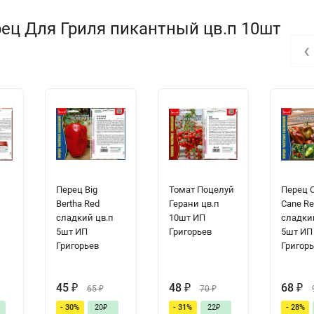
ец Для Гриля пикантный цв.п 10шт
‹
Перец Big
Томат Поцелуй
Перец 
Bertha Red
Герани цв.п
Cane R
сладкий цв.п
10шт ИП
сладки
5шт ИП
Григорьев
5шт ИП
Григорьев
Григор
45
₽
48
₽
68
₽
65
₽
70
₽
- 30%
20
₽
- 31%
22
₽
- 28%