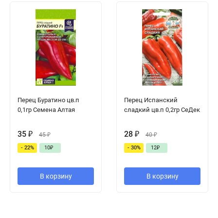
Перец Буратино цв.п
Перец Испанский
0,1гр Семена Алтая
сладкий цв.п 0,2гр СеДек
35
₽
28
₽
45
₽
40
₽
- 22%
10
₽
- 30%
12
₽
В корзину
В корзину