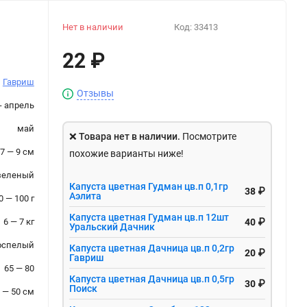
Нет в наличии
Код:
33413
22
₽
Гавриш
Отзывы
- апрель
май
❌
Товара нет в наличии.
Посмотрите
7 — 9 см
похожие варианты ниже!
зеленый
Капуста цветная Гудман цв.п 0,1гр
38 ₽
Аэлита
0 — 100 г
Капуста цветная Гудман цв.п 12шт
6 — 7 кг
40 ₽
Уральский Дачник
оспелый
Капуста цветная Дачница цв.п 0,2гр
20 ₽
Гавриш
65 — 80
Капуста цветная Дачница цв.п 0,5гр
30 ₽
Поиск
 — 50 см