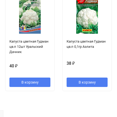
Капуста цветная Гудман
Капуста цветная Гудман
цв.п 12шт Уральский
цв.п 0,1гр Аэлита
Дачник
38
₽
40
₽
В корзину
В корзину