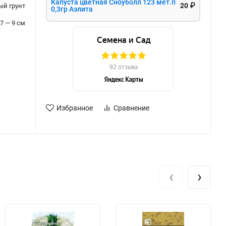
Капуста цветная Сноуболл 123 мет.п
20 ₽
ый грунт
0,3гр Аэлита
7 — 9 см
Избранное
Сравнение
‹
›