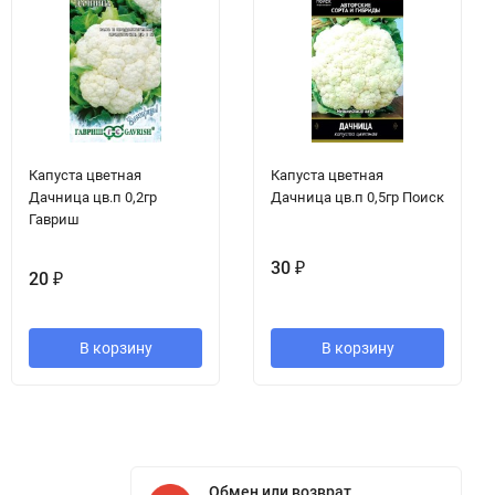
Капуста цветная
Капуста цветная
Дачница цв.п 0,2гр
Дачница цв.п 0,5гр Поиск
Гавриш
30
₽
20
₽
В корзину
В корзину
Обмен или возврат