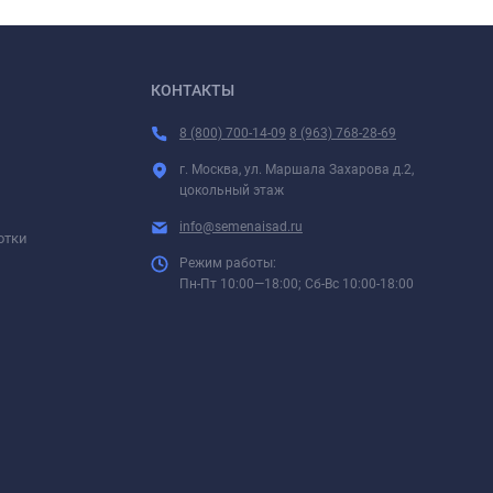
КОНТАКТЫ
8 (800) 700-14-09
8 (963) 768-28-69
г. Москва, ул. Маршала Захарова д.2,
цокольный этаж
info@semenaisad.ru
отки
Режим работы:
Пн-Пт 10:00—18:00; Сб-Вс 10:00-18:00