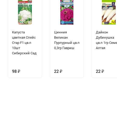
Капуста
Цинния
Дайкон
цветная Спейс
Великан
Дубинушка
Стар F1 цв.п
Пурпурный цв.п
цв.п 1гр Сем
10шт
0,3гр Гавриш
Алтая
Сибирский Сад
98
₽
22
₽
22
₽