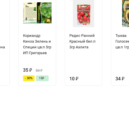
Кориандр
Редис Ранний
Тыква
Кинза Зелень и
Красный бел.п
Голосе
ена
Специи цв.п 5гр
3гр Аэлита
цв.п 1г
ИП Григорьев
35
₽
50
₽
10
₽
34
₽
- 30%
15
₽