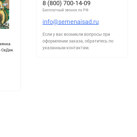
8 (800) 700-14-09
Бесплатный звонок по РФ
info@semenaisad.ru
Если у вас возникли вопросы при
Перец
Перец
К
оформлении заказа, обратитесь по
мянка
Китайские
Сибирский Хит
А
указанным контактам.
р СеДек
Фонарики цв.п.
цв.п 15шт
А
0,2гр Семена
Сибирский Сад
Алтая
28
₽
20
₽
42
₽
35
₽
2
- 33%
14
₽
- 42%
15
₽