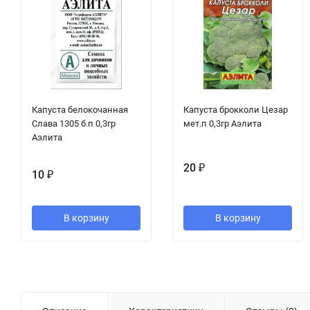
Капуста белокочанная
Капуста брокколи Цезар
Слава 1305 б.п 0,3гр
мет.п 0,3гр Аэлита
Аэлита
20
₽
10
₽
В корзину
В корзину