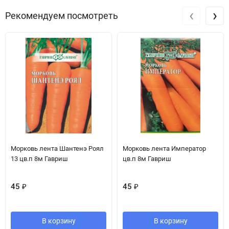
‹
›
Рекомендуем посмотреть
Морковь лента Шантенэ Роял
Морковь лента Император
13 цв.п 8м Гавриш
цв.п 8м Гавриш
45
₽
45
₽
В корзину
В корзину