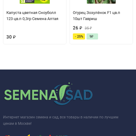
Капуста цветная Сноуболл
Огурец Зозулёнок F1 цв.п
123 цв.п 0,3гр Семена Алтая
10шт Гавриш
26
₽
35
₽
30
₽
- 25%
9
₽
Интернет магазин семена и сад, все товары в наличии по лучшим
ценам в Москве!