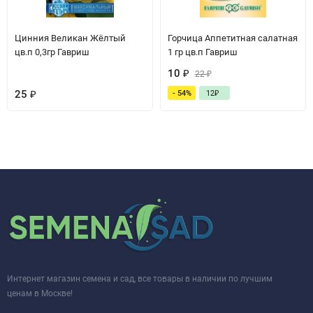
Цинния Великан Жёлтый
Горчица Аппетитная салатная
цв.п 0,3гр Гавриш
1 гр цв.п Гавриш
10
₽
22
₽
25
₽
- 54%
12
₽
Интернет магазин семена и сад, все товары в наличии по лучшим
ценам в Москве!