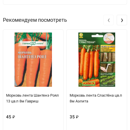
‹
›
Рекомендуем посмотреть
Морковь лента Шантенэ Роял
Морковь лента Сластёна цв.п
13 цв.п 8м Гавриш
8м Аэлита
45
₽
35
₽