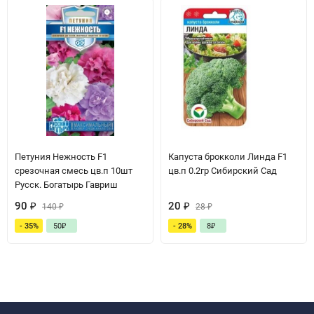
Петуния Нежность F1
Капуста брокколи Линда F1
срезочная смесь цв.п 10шт
цв.п 0.2гр Сибирский Сад
Русск. Богатырь Гавриш
90
₽
20
₽
140
₽
28
₽
- 35%
50
₽
- 28%
8
₽