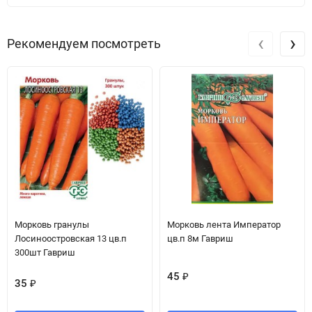
‹
›
Рекомендуем посмотреть
Морковь гранулы
Морковь лента Император
Лосиноостровская 13 цв.п
цв.п 8м Гавриш
300шт Гавриш
45
₽
35
₽