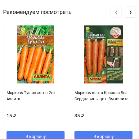
‹
›
Рекомендуем посмотреть
Морковь Тушон мет.п 2гр
Морковь лента Красная Без
Аэлита
Сердцевины цв.п 8м Аэлита
15
₽
35
₽
В корзину
В корзину