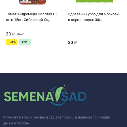
Томат Андромеда Золотая F1
Здравень Турбо для моркови
цв.п 15шт Сибирский Сад
и корнеплодов 30гр
23
₽
35
₽
30
₽
- 34%
12
₽
Интернет магазин семена и сад, все товары в наличии по лучшим
ценам в Москве!