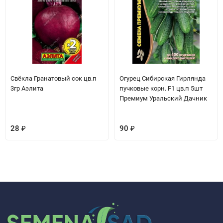
Свёкла Гранатовый сок цв.п
Огурец Сибирская Гирлянда
3гр Аэлита
пучковые корн. F1 цв.п 5шт
Премиум Уральский Дачник
28
₽
90
₽