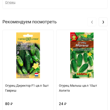
Огурец
‹
›
Рекомендуем посмотреть
Огурец Директор F1 цв.п 5шт
Огурец Малыш цв.п 10шт
Гавриш
Аэлита
80
₽
24
₽