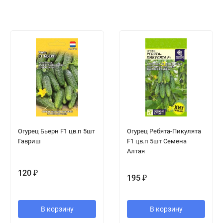
Огурец Бьерн F1 цв.п 5шт
Огурец Ребята-Пикулята
Гавриш
F1 цв.п 5шт Семена
Алтая
120
₽
195
₽
В корзину
В корзину