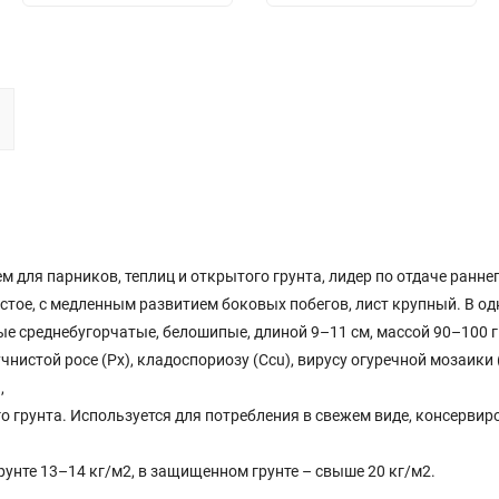
для парников, теплиц и открытого грунта, лидер по отдаче ранне
стое, с медленным развитием боковых побегов, лист крупный. В од
е среднебугорчатые, белошипые, длиной 9–11 см, массой 90–100 г
чнистой росе (Px), кладоспориозу (Ccu), вирусу огуречной мозаики 
,
 грунта. Используется для потребления в свежем виде, консервир
рунте 13–14 кг/м2, в защищенном грунте – свыше 20 кг/м2.