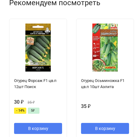
Рекомендуем посмотреть
Огурец Форсаж F1 цв.п
Огурец Осьминожка F1
12шт Поиск
цв.п 10шт Аэлита
30
₽
35
₽
35
₽
- 14%
5
₽
В корзину
В корзину