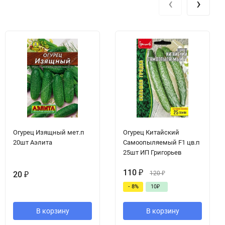
‹
›
Огурец Изящный мет.п
Огурец Китайский
20шт Аэлита
Самоопыляемый F1 цв.п
25шт ИП Григорьев
110
₽
20
₽
120
₽
- 8%
10
₽
В корзину
В корзину