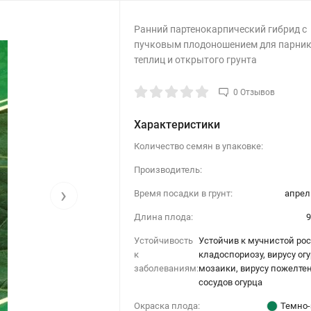
Р​анний партенокарпический гибрид с
пучковым плодоношением для парник
теплиц и открытого грунта
0 Отзывов
Характеристики
Количество семян в упаковке:
Производитель:
›
Время посадки в грунт:
апрел
Длина плода:
9
Устойчивость
Устойчив к мучнистой рос
к
кладоспориозу, вирусу ог
заболеваниям:
мозаики, вирусу пожелте
сосудов огурца
Окраска плода:
Темно-