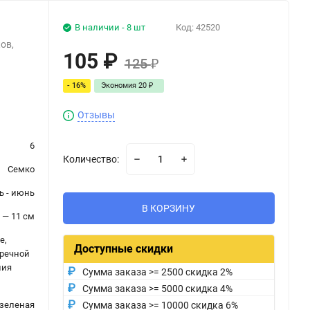
В наличии - 8 шт
Код:
42520
ов,
105
₽
125
₽
- 16%
Экономия
20
₽
Отзывы
6
Количество:
Семко
ь - июнь
В КОРЗИНУ
 — 11 см
е,
Доступные скидки
уречной
ния
Сумма заказа >= 2500 скидка 2%
Сумма заказа >= 5000 скидка 4%
зеленая
Сумма заказа >= 10000 скидка 6%