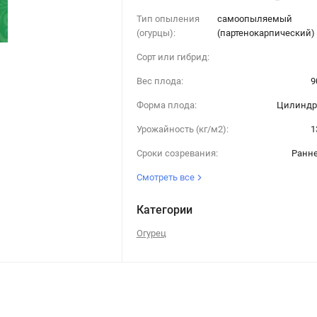
Тип опыления
самоопыляемый
(огурцы):
(партенокарпический)
Сорт или гибрид:
Вес плода:
9
Форма плода:
Цилиндр
Урожайность (кг/м2):
1
Сроки созревания:
Ранн
Смотреть все
Категории
Огурец