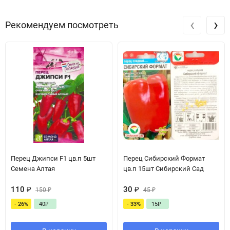
‹
›
Рекомендуем посмотреть
Перец Джипси F1 цв.п 5шт
Перец Сибирский Формат
Семена Алтая
цв.п 15шт Сибирский Сад
110
₽
30
₽
150
₽
45
₽
- 26%
40
₽
- 33%
15
₽