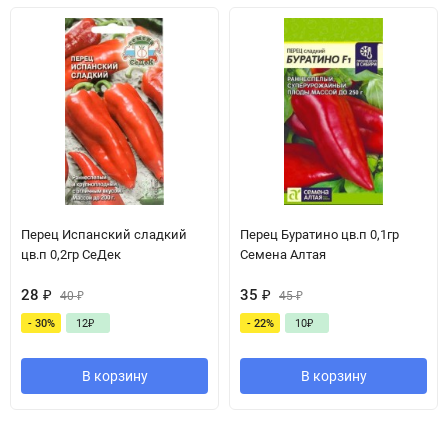
Перец Испанский сладкий
Перец Буратино цв.п 0,1гр
цв.п 0,2гр СеДек
Семена Алтая
28
₽
35
₽
40
₽
45
₽
- 30%
12
₽
- 22%
10
₽
В корзину
В корзину