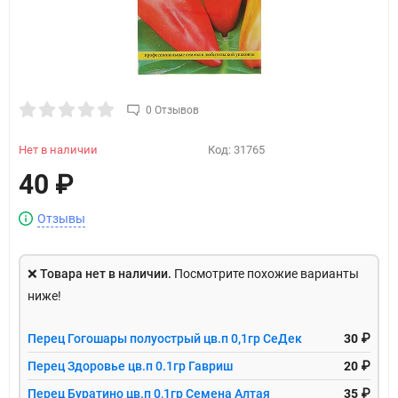
0 Отзывов
Нет в наличии
Код:
31765
40
₽
Отзывы
❌
Товара нет в наличии.
Посмотрите похожие варианты
ниже!
Перец Гогошары полуострый цв.п 0,1гр СеДек
30 ₽
Перец Здоровье цв.п 0.1гр Гавриш
20 ₽
Перец Буратино цв.п 0,1гр Семена Алтая
35 ₽