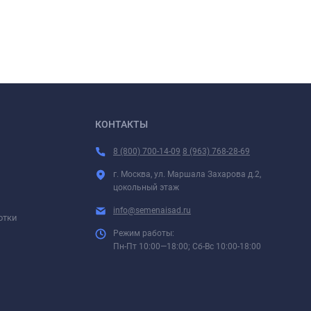
КОНТАКТЫ
8 (800) 700-14-09
8 (963) 768-28-69
г. Москва, ул. Маршала Захарова д.2,
цокольный этаж
info@semenaisad.ru
отки
Режим работы:
Пн-Пт 10:00—18:00; Сб-Вс 10:00-18:00