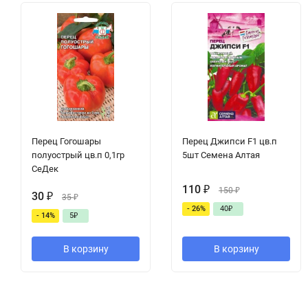
Перец Гогошары
Перец Джипси F1 цв.п
полуострый цв.п 0,1гр
5шт Семена Алтая
СеДек
110
₽
150
₽
30
₽
35
₽
- 26%
40
₽
- 14%
5
₽
В корзину
В корзину