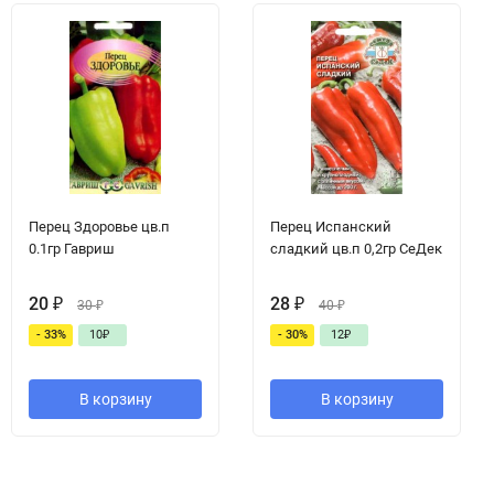
Перец Здоровье цв.п
Перец Испанский
0.1гр Гавриш
сладкий цв.п 0,2гр СеДек
20
₽
28
₽
30
₽
40
₽
- 33%
10
₽
- 30%
12
₽
В корзину
В корзину