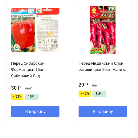
Перец Сибирский
Перец Индийский Слон
Формат цв.п 15шт
острый цв.п 20шт Аэлита
Сибирский Сад
20
₽
35
₽
30
₽
45
₽
- 42%
15
₽
- 33%
15
₽
В корзину
В корзину