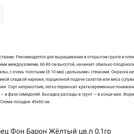
ствами. Рекомендуется для выращивания в открытом грунте и пле
кими междоузлиями, 60-80 см высотой, начинает обильно плодоноси
квы, с очень толстыми (8-10 мм) «дольными» стенками. Окраска н
ивой сладкой нарезки, порционной подачи салатов или мяса (служ
ния. Сорт неприхотлив, легко переносит кратковременные понижен
 — в фазе семядолей. Высадка рассады в грунт — в конце мая. Фор
 Схема посадки: 40x60 см.
ец Фон Барон Жёлтый цв.п 0,1гр