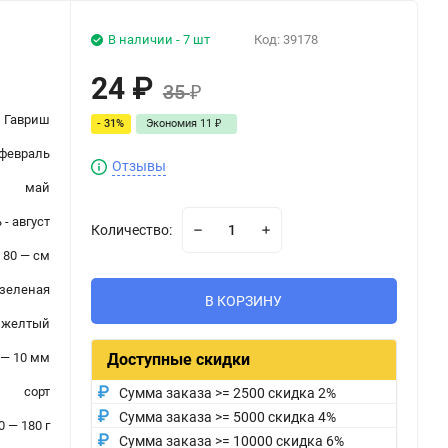
В наличии - 7 шт
Код:
39178
24
₽
35
₽
Гавриш
- 31%
Экономия
11
₽
февраль
Отзывы
май
- август
Количество:
80 — см
зеленая
В КОРЗИНУ
желтый
 — 10 мм
Доступные скидки
сорт
Сумма заказа >= 2500 скидка 2%
Сумма заказа >= 5000 скидка 4%
0 — 180 г
Сумма заказа >= 10000 скидка 6%