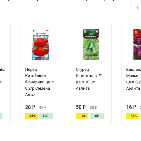
‹
аба
Перец
Огурец
Баклаж
Китайские
Шпингалет F1
Мрамо
я
Фонарики цв.п.
цв.п 10шт
цв.п 0,2
0,2гр Семена
Аэлита
Аэлита
Алтая
28
₽
50
₽
16
₽
42
₽
60
₽
- 33%
14
₽
- 16%
10
₽
- 54%