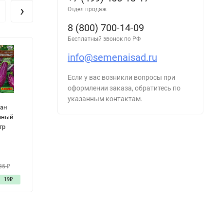
›
Отдел продаж
8 (800) 700-14-09
Бесплатный звонок по РФ
info@semenaisad.ru
Если у вас возникли вопросы при
оформлении заказа, обратитесь по
указанным контактам.
ан
Кориандр
Физалис Рахат-
П
рный
Шашлычный
Лукум цв.п
Х
гр
(кинза) цв.п 2гр
0,2гр Аэлита
с
Уральский
0,
Дачник
2
35
₽
30
₽
24
₽
19
₽
-