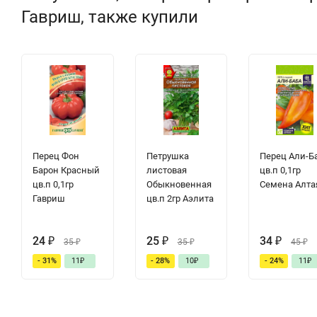
Гавриш, также купили
Перец Фон
Петрушка
Перец Али-Б
Барон Красный
листовая
цв.п 0,1гр
цв.п 0,1гр
Обыкновенная
Семена Алта
Гавриш
цв.п 2гр Аэлита
24
₽
25
₽
34
₽
35
₽
35
₽
45
₽
- 31%
11
₽
- 28%
10
₽
- 24%
11
₽