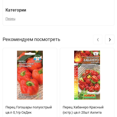
Категории
Перец
‹
›
Рекомендуем посмотреть
Перец Гогошары полуострый
Перец Хабанеро Красный
цв.п 0,1гр СеДек
(остр.) цв.п 20шт Аэлита