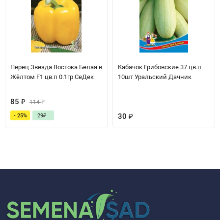
Перец Звезда Востока Белая в
Кабачок Грибовские 37 цв.п
Жёлтом F1 цв.п 0.1гр СеДек
10шт Уральский Дачник
85
₽
114
₽
30
₽
- 25%
29
₽