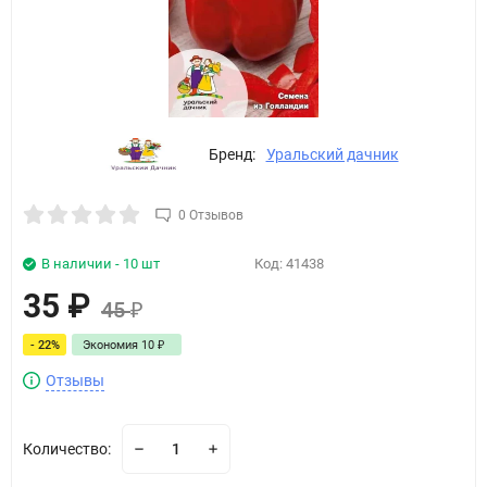
Бренд:
Уральский дачник
0 Отзывов
В наличии - 10 шт
Код:
41438
35
₽
45
₽
- 22%
Экономия
10
₽
Отзывы
Количество: