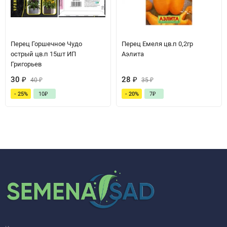
Перец Горшечное Чудо
Перец Емеля цв.п 0,2гр
острый цв.п 15шт ИП
Аэлита
Григорьев
30
₽
28
₽
40
₽
35
₽
- 25%
10
₽
- 20%
7
₽