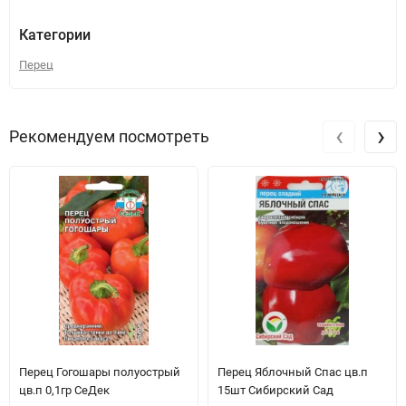
Категории
Перец
‹
›
Рекомендуем посмотреть
Перец Гогошары полуострый
Перец Яблочный Спас цв.п
цв.п 0,1гр СеДек
15шт Сибирский Сад