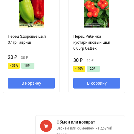
Перец Здоровье цв.п
Перец Рябинка
0.1гр Гавриш
кустарниковый цв.п
0.05гр СеДек
20
₽
30
₽
30
₽
50
₽
- 33%
10
₽
- 40%
20
₽
В корзину
В корзину
Обмен или возврат
Вернем или обменяем на другой
товар