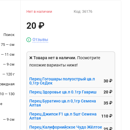
Нет в наличии
Код:
36176
20
₽
Поиск
Отзывы
75 — см
 — 11 см
❌
Товара нет в наличии.
Посмотрите
— 9 см
похожие варианты ниже!
— 120 г
Перец Гогошары полуострый цв.п
30 ₽
0,1гр СеДек
овидная
Перец Здоровье цв.п 0.1гр Гавриш
20 ₽
10 — 130
Перец Буратино цв.п 0,1гр Семена
35 ₽
ые
Алтая
Перец Джипси F1 цв.п 5шт Семена
110 ₽
Алтая
— 9 см
Перец Калифорнийское Чудо Жёлтое
25 ₽