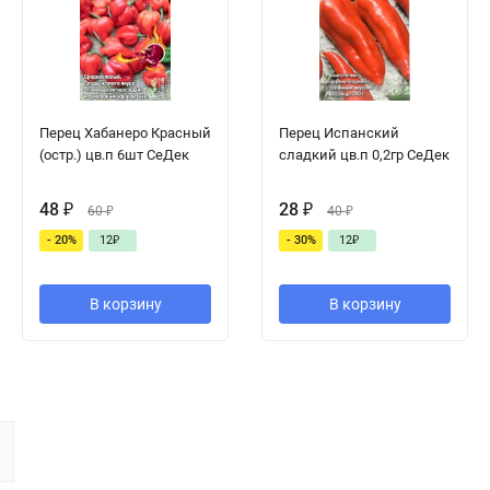
Перец Хабанеро Красный
Перец Испанский
(остр.) цв.п 6шт СеДек
сладкий цв.п 0,2гр СеДек
48
₽
28
₽
60
₽
40
₽
- 20%
12
₽
- 30%
12
₽
В корзину
В корзину