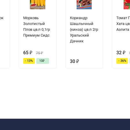
ок
Морковь
Кориандр
Томат 
Золотистый
Шашлычный
Хата цв
п
Плов цв.п 0,1гр
(кинза) цв.п 2гр
Аэлита
Премиум Сидс
Уральский
Дачник
65
₽
32
₽
75
₽
30
₽
- 13%
10
₽
- 36%