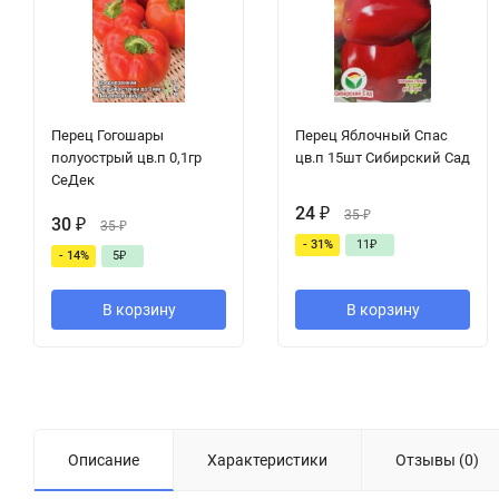
Перец Гогошары
Перец Яблочный Спас
полуострый цв.п 0,1гр
цв.п 15шт Сибирский Сад
СеДек
24
₽
35
₽
30
₽
35
₽
- 31%
11
₽
- 14%
5
₽
В корзину
В корзину
Описание
Характеристики
Отзывы (0)