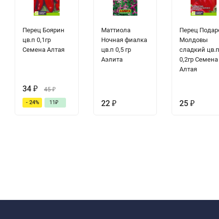
Перец Боярин
Маттиола
Перец Подар
цв.п 0,1гр
Ночная фиалка
Молдовы
Семена Алтая
цв.п 0,5 гр
сладкий цв.
Аэлита
0,2гр Семена
Алтая
34
₽
45
₽
22
₽
25
₽
- 24%
11
₽