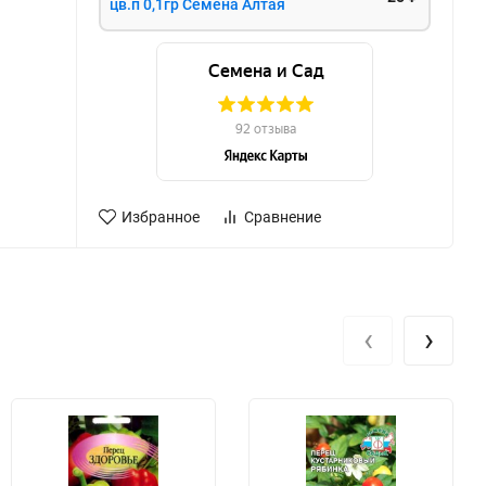
цв.п 0,1гр Семена Алтая
Избранное
Сравнение
‹
›