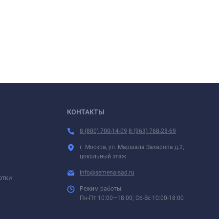
КОНТАКТЫ
8 (800) 700-14-09
8 (963) 768-28-69
г. Москва, ул. Маршала Захарова д.2,
цокольный этаж
info@semenaisad.ru
отки
Режим работы:
Пн-Пт 10:00—18:00; Сб-Вс 10:00-18:00