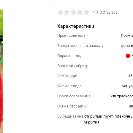
0 Отзывов
Характеристики
Производитель:
Преми
Время посева на рассаду:
феврал
Окраска плода:
Сорт или гибрид:
Вес плода:
15
Форма плода:
Конус
Сроки созревания:
Ультраскор
Схема рассадки:
40
Выращивание:
открытый грунт, пленочн
укрытия