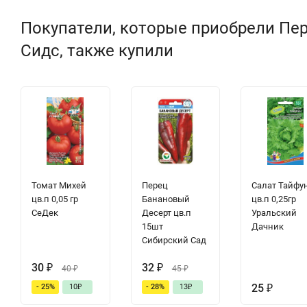
Покупатели, которые приобрели Пер
Сидс, также купили
Томат Михей
Перец
Салат Тайфу
цв.п 0,05 гр
Банановый
цв.п 0,25гр
СеДек
Десерт цв.п
Уральский
15шт
Дачник
Сибирский Сад
30
₽
32
₽
40
₽
45
₽
25
₽
- 25%
10
₽
- 28%
13
₽