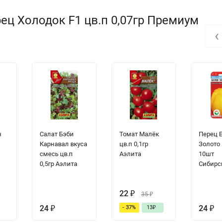
ец Холодок F1 цв.п 0,07гр Премиум
‹
н
Салат Бэби
Томат Малёк
Перец 
Карнавал вкуса
цв.п 0,1гр
Золото 
смесь цв.п
Аэлита
10шт
0,5гр Аэлита
Сибирс
22
₽
35
₽
24
₽
24
₽
- 37%
13
₽