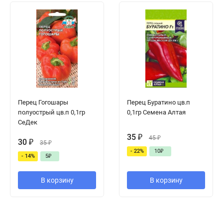
Перец Гогошары
Перец Буратино цв.п
полуострый цв.п 0,1гр
0,1гр Семена Алтая
СеДек
35
₽
45
₽
30
₽
35
₽
- 22%
10
₽
- 14%
5
₽
В корзину
В корзину