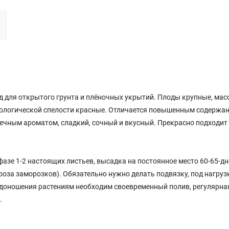
 для открытого грунта и плёночных укрытий. Плоды крупные, масс
 биологической спелости красные. Отличается повышенным содержа
ечным ароматом, сладкий, сочный и вкусный. Прекрасно подходит 
фазе 1-2 настоящих листьев, высадка на постоянное место 60-65-д
гроза заморозков). Обязательно нужно делать подвязку, под нагруз
одоношения растениям необходим своевременный полив, регулярна
.