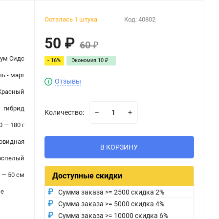
Осталась 1 штука
Код:
40802
50
₽
60
₽
ум Сидс
- 16%
Экономия
10
₽
ь - март
Отзывы
Красный
гибрид
Количество:
0 — 180 г
овидная
В КОРЗИНУ
оспелый
 — 50 см
Доступные скидки
ые
Сумма заказа >= 2500 скидка 2%
Сумма заказа >= 5000 скидка 4%
Сумма заказа >= 10000 скидка 6%