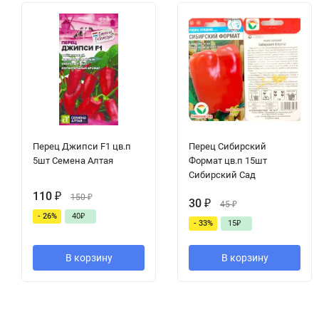
Перец Джипси F1 цв.п
Перец Сибирский
5шт Семена Алтая
Формат цв.п 15шт
Сибирский Сад
110
₽
150
₽
30
₽
45
₽
- 26%
40
₽
- 33%
15
₽
В корзину
В корзину