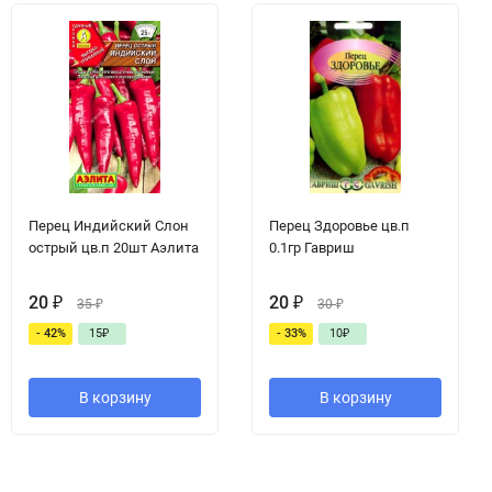
Перец Индийский Слон
Перец Здоровье цв.п
острый цв.п 20шт Аэлита
0.1гр Гавриш
20
₽
20
₽
35
₽
30
₽
- 42%
15
₽
- 33%
10
₽
В корзину
В корзину