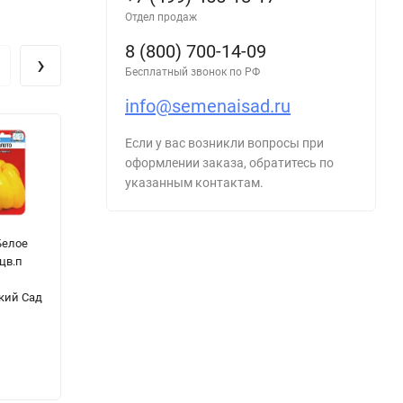
Отдел продаж
8 (800) 700-14-09
›
Бесплатный звонок по РФ
info@semenaisad.ru
Если у вас возникли вопросы при
оформлении заказа, обратитесь по
указанным контактам.
Белое
Перец Красный
Колеус Блюме
Т
цв.п
Подснежник F1
Нежность цв.п
П
цв.п 0,07гр
5шт Аэлита
ц
кий Сад
Премиум Сидс
А
48
₽
3
65
₽
55
₽
- 26%
17
₽
-