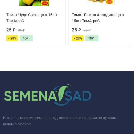
Томат Чудо Света цв.п 15шт
Томат Лампа Аладдина цв.п
ТомАгроС
15шт ТомАгроС
25
₽
25
₽
35
₽
35
₽
- 28%
10
₽
- 28%
10
₽
Интернет магазин семена и сад, все товары в наличии по лучшим
ценам в Москве!