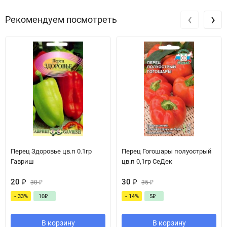
‹
›
Рекомендуем посмотреть
Перец Здоровье цв.п 0.1гр
Перец Гогошары полуострый
Гавриш
цв.п 0,1гр СеДек
20
₽
30
₽
30
₽
35
₽
- 33%
10
₽
- 14%
5
₽
В корзину
В корзину