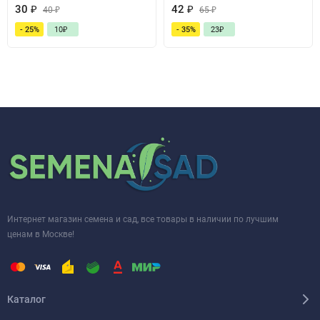
30
₽
42
₽
40
₽
65
₽
- 25%
10
₽
- 35%
23
₽
Интернет магазин семена и сад, все товары в наличии по лучшим
ценам в Москве!
Каталог