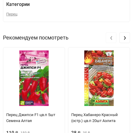
Категории
Перец
‹
›
Рекомендуем посмотреть
Перец Джипси F1 цв.п 5шт
Перец Хабанеро Красный
Семена Алтая
(остр.) цв.п 20шт Аэлита
110
₽
28
₽