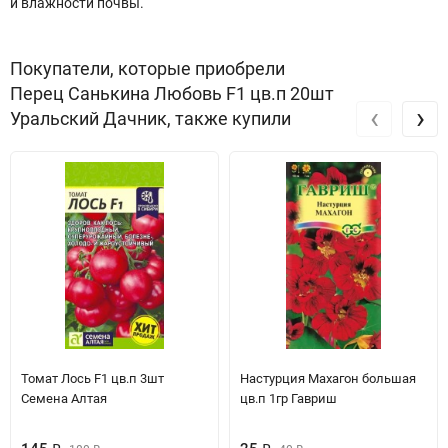
и влажности почвы.
Покупатели, которые приобрели
Перец Санькина Любовь F1 цв.п 20шт
‹
›
Уральский Дачник, также купили
Томат Лось F1 цв.п 3шт
Настурция Махагон большая
Семена Алтая
цв.п 1гр Гавриш