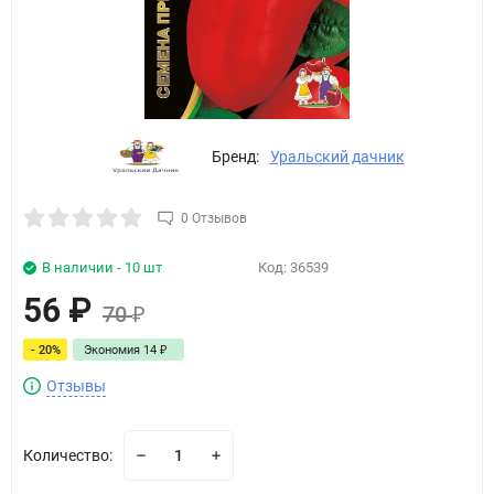
Бренд:
Уральский дачник
0 Отзывов
В наличии - 10 шт
Код:
36539
56
₽
70
₽
- 20%
Экономия
14
₽
Отзывы
Количество: