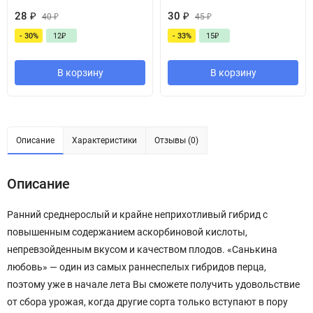
28
₽
30
₽
40
₽
45
₽
- 30%
12
₽
- 33%
15
₽
В корзину
В корзину
Описание
Характеристики
Отзывы (0)
Описание
Ранний среднерослый и крайне неприхотливый гибрид с
повышенным содержанием аскорбиновой кислоты,
непревзойденным вкусом и качеством плодов. «Санькина
любовь» — один из самых раннеспелых гибридов перца,
поэтому уже в начале лета Вы сможете получить удовольствие
от сбора урожая, когда другие сорта только вступают в пору