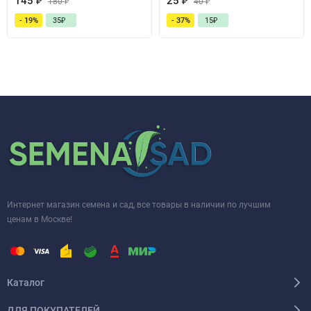
145
₽
25
₽
180
₽
40
₽
- 19%
35
₽
- 37%
15
₽
Интернет магазин семена и сад, все товары в наличии по лучшим
ценам в Москве!
Каталог
ДЛЯ ПОКУПАТЕЛЕЙ