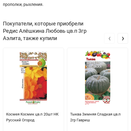
прополки, рыхления.
Покупатели, которые приобрели
Редис Алёшкина Любовь цв.п 3гр
‹
›
Аэлита, также купили
Космея Космик цв.п 20шт НК
Тыква Зимняя Сладкая цв.п
Русский Огород
2гр Гавриш