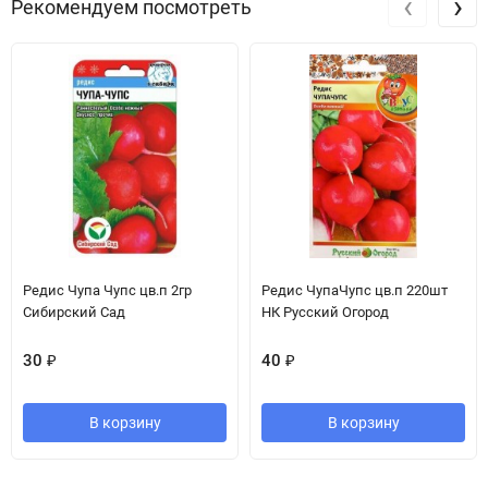
‹
›
Рекомендуем посмотреть
Редис Чупа Чупс цв.п 2гр
Редис ЧупаЧупс цв.п 220шт
Сибирский Сад
НК Русский Огород
30
₽
40
₽
В корзину
В корзину