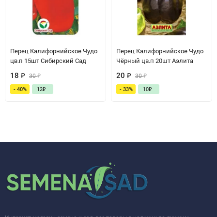
Перец Калифорнийское Чудо
Перец Калифорнийское Чудо
цв.п 15шт Сибирский Сад
Чёрный цв.п 20шт Аэлита
18
₽
20
₽
30
₽
30
₽
- 40%
12
₽
- 33%
10
₽