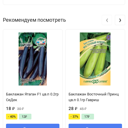
‹
›
Рекомендуем посмотреть
Баклажан Ятаган F1 цв.п 0.2гр
Баклажан Восточный Принц
СеДек
цв.п 0.1гр Гавриш
18
₽
28
₽
30
₽
45
₽
- 40%
12
₽
- 37%
17
₽