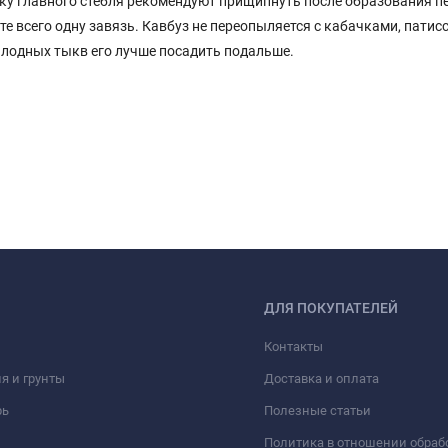
шку главного стебля рекомендуют прищипнуть после образования п
те всего одну завязь. Кавбуз не переопыляется с кабачками, патис
лодных тыкв его лучше посадить подальше.
ДЛЯ ПОКУПАТЕЛЕЙ
Контакты
я и грунты
Доставка и оплата
рь
Полезные статьи
Политика в отношении обраб