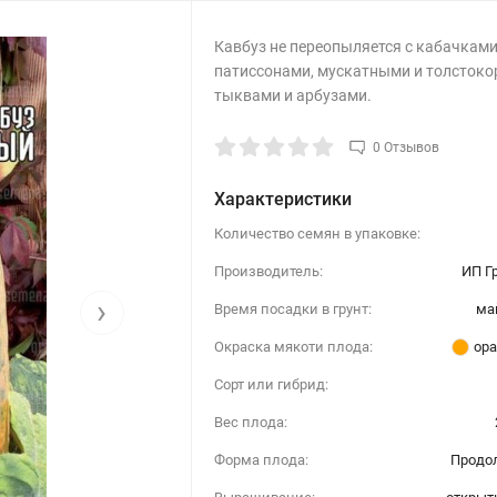
Кавбуз не переопыляется с кабачками
патиссонами, мускатными и толсток
тыквами и арбузами.
0 Отзывов
Характеристики
Количество семян в упаковке:
Производитель:
ИП Г
›
Время посадки в грунт:
ма
Окраска мякоти плода:
ор
Сорт или гибрид:
Вес плода:
Форма плода:
Продо