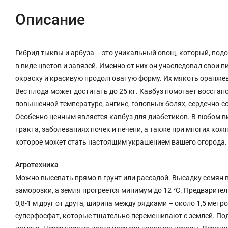
Описание
Гибрид тыквы и арбуза – это уникальный овощ, который, подоб
в виде цветов и завязей. Именно от них он унаследовал свои
окраску и красивую продолговатую форму. Их мякоть оранжев
Вес плода может достигать до 25 кг. Кавбуз помогает восстан
повышенной температуре, ангине, головных болях, сердечно-с
Особенно ценным является кавбуз для диабетиков. В любом в
тракта, заболеваниях почек и печени, а также при многих кож
которое может стать настоящим украшением вашего огорода.
Агротехника
Можно высевать прямо в грунт или рассадой. Высадку семян в
заморозки, а земля прогреется минимум до 12 °C. Предварите
0,8-1 м друг от друга, ширина между рядками – около 1,5 метр
суперфосфат, которые тщательно перемешивают с землей. По