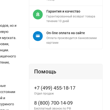
Гарантия и качество
Гарантированный возврат товара
течение 10 дней
одов, но и
жевую
On-line оплата на сайте
и муската.
Оплата производится банковскими
картами
ровии,
енции.
-кишечного
тение,
Помощь
чные
+7 (499) 455-18-17
асстоянии
Отдел продаж
ой и
8 (800) 700-14-09
куриного
Бесплатный звонок по РФ