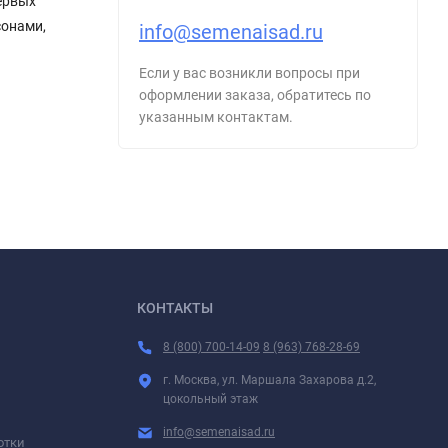
ервых
сонами,
info@semenaisad.ru
Если у вас возникли вопросы при
оформлении заказа, обратитесь по
указанным контактам.
КОНТАКТЫ
8 (800) 700-14-09
8 (963) 768-28-69
г. Москва, ул. Маршала Захарова д.2,
цокольный этаж
info@semenaisad.ru
отки