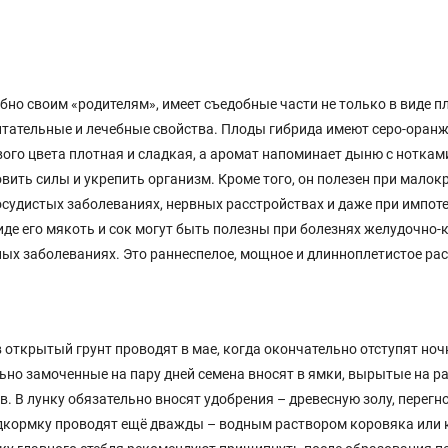
но своим «родителям», имеет съедобные части не только в виде пл
 питательные и лечебные свойства. Плоды гибрида имеют серо-оран
ого цвета плотная и сладкая, а аромат напоминает дыню с ноткам
овить силы и укрепить организм. Кроме того, он полезен при малок
осудистых заболеваниях, нервных расстройствах и даже при импот
иде его мякоть и сок могут быть полезны при болезнях желудочно
ных заболеваниях. Это раннеспелое, мощное и длинноплетистое рас
 открытый грунт проводят в мае, когда окончательно отступят но
льно замоченные на пару дней семена вносят в ямки, вырытые на р
ов. В лунку обязательно вносят удобрения – древесную золу, перегн
дкормку проводят ещё дважды – водным раствором коровяка или 