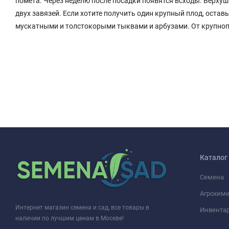
помета. Через неделю после посадки появятся всходы. Верху
двух завязей. Если хотите получить один крупный плод, оставь
мускатными и толстокорыми тыквами и арбузами. От крупноп
Каталог
Семена
Агрохими
Интернет магазин семена и сад, все товары в
Инвента
наличии по лучшим ценам в Москве!