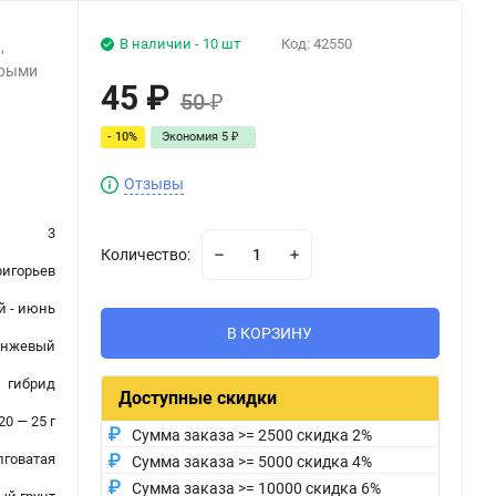
В наличии - 10 шт
Код:
42550
,
орыми
45
₽
50
₽
- 10%
Экономия
5
₽
Отзывы
3
Количество:
ригорьев
й - июнь
В КОРЗИНУ
анжевый
гибрид
Доступные скидки
20 — 25 г
Сумма заказа >= 2500 скидка 2%
лговатая
Сумма заказа >= 5000 скидка 4%
Сумма заказа >= 10000 скидка 6%