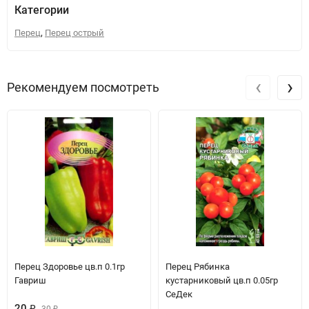
Категории
,
Перец
Перец острый
‹
›
Рекомендуем посмотреть
Перец Здоровье цв.п 0.1гр
Перец Рябинка
Гавриш
кустарниковый цв.п 0.05гр
СеДек
20
₽