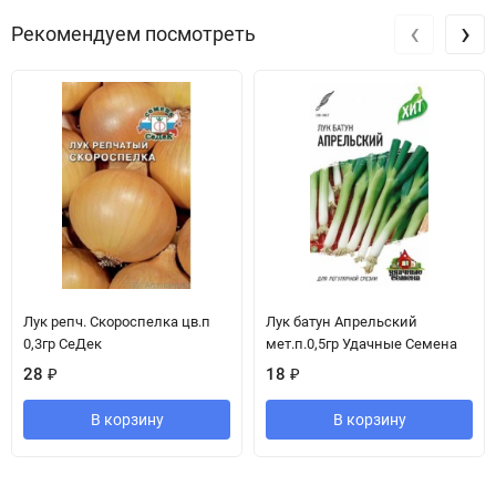
‹
›
Рекомендуем посмотреть
Лук репч. Скороспелка цв.п
Лук батун Апрельский
0,3гр СеДек
мет.п.0,5гр Удачные Семена
28
₽
18
₽
В корзину
В корзину