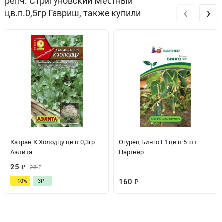
репч. Стригуновский Местный
‹
›
цв.п.0,5гр Гавриш, также купили
Катран К Холодцу цв.п 0,3гр
Огурец Бинго F1 цв.п 5 шт
Аэлита
Партнёр
25
₽
28
₽
160
₽
- 10%
3
₽