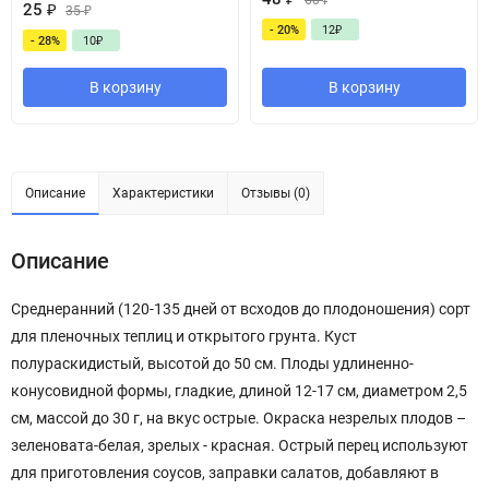
60
₽
25
₽
35
₽
- 20%
12
₽
- 28%
10
₽
В корзину
В корзину
Описание
Характеристики
Отзывы (0)
Описание
Среднеранний (120-135 дней от всходов до плодоношения) сорт
для пленочных теплиц и открытого грунта. Куст
полураскидистый, высотой до 50 см. Плоды удлиненно-
конусовидной формы, гладкие, длиной 12-17 см, диаметром 2,5
см, массой до 30 г, на вкус острые. Окраска незрелых плодов –
зеленовата-белая, зрелых - красная. Острый перец используют
для приготовления соусов, заправки салатов, добавляют в