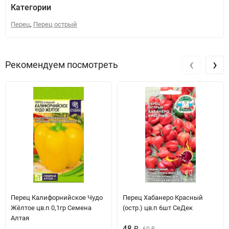
Категории
,
Перец
Перец острый
‹
›
Рекомендуем посмотреть
Перец Калифорнийское Чудо
Перец Хабанеро Красный
Жёлтое цв.п 0,1гр Семена
(остр.) цв.п 6шт СеДек
Алтая
48
₽