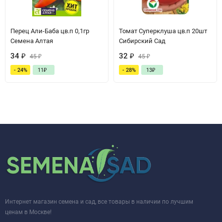
Перец Али-Баба цв.п 0,1гр
Томат Суперклуша цв.п 20шт
Семена Алтая
Сибирский Сад
34
₽
32
₽
45
₽
45
₽
- 24%
11
₽
- 28%
13
₽
Интернет магазин семена и сад, все товары в наличии по лучшим
ценам в Москве!