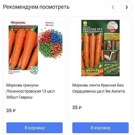
‹
›
Рекомендуем посмотреть
Морковь гранулы
Морковь лента Красная Без
Лосиноостровская 13 цв.п
Сердцевины цв.п 8м Аэлита
300шт Гавриш
35
₽
35
₽
В корзину
В корзину