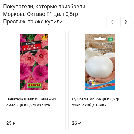
Покупатели, которые приобрели
Морковь Октаво F1 цв.п 0,5гр
‹
›
Престиж, также купили
Лаватера Шёлк И Кашемир
Лук репч. Альба цв.п 0,2гр
смесь цв.п 0,3гр Аэлита
Уральский Дачник
25
₽
26
₽