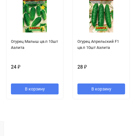
Огурец Малыш цв.п 10шт
Огурец Апрельский F1
Аэлита
цв.п 10шт Аэлита
24
₽
28
₽
В корзину
В корзину