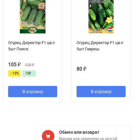
Огурец Директор F1 цв.п
Огурец Директор F1 цв.п
5шт Поиск
5шт Гавриш
105
₽
120
₽
80
₽
- 12%
15
₽
В корзину
В корзину
Обмен или возврат
Вернем или обменяем на другой