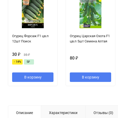
Огурец Форсаж F1 цв.п
Огурец Царская Охота F1
12шт Поиск
цв.п 5шт Семена Алтая
30
₽
35
₽
80
₽
- 14%
5
₽
В корзину
В корзину
Описание
Характеристики
Отзывы (0)