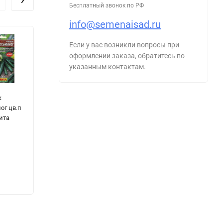
Бесплатный звонок по РФ
info@semenaisad.ru
Если у вас возникли вопросы при
оформлении заказа, обратитесь по
указанным контактам.
к
Перец Всё Небо
Перец острый
Л
ог цв.п
В Звёздах F1
Вихрь цв.п 0,2гр
К
ита
цв.п 0.05гр
СеДек
Ч
СеДек
0
25
₽
20
₽
35
₽
35
₽
2
- 28%
10
₽
- 42%
15
₽