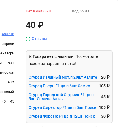
Нет в наличии
Код:
32700
40
₽
Аэлита
Отзывы
- апрель
сентябрь
❌
Товара нет в наличии.
Посмотрите
70 — 90 г
похожие варианты ниже!
ическая
Огурец Изящный мет.п 20шт Аэлита
20 ₽
5 — 6 кг
Огурец Бьерн F1 цв.п 6шт Семко
105 ₽
еспелый
Огурец Городской Огурчик F1 цв.п
45 ₽
5шт Семена Алтая
40 — 45
Огурец Директор F1 цв.п 5шт Поиск
105 ₽
Огурец Форсаж F1 цв.п 12шт Поиск
30 ₽