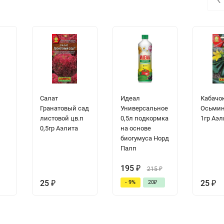
Салат
Идеал
Кабачо
Гранатовый сад
Универсальное
Осьмин
листовой цв.п
0,5л подкормка
1гр Аэл
0,5гр Аэлита
на основе
биогумуса Норд
Палп
195
₽
215
₽
25
₽
25
₽
- 9%
20
₽