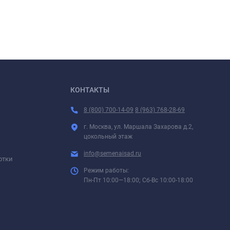
КОНТАКТЫ
8 (800) 700-14-09
8 (963) 768-28-69
г. Москва, ул. Маршала Захарова д.2,
цокольный этаж
info@semenaisad.ru
отки
Режим работы:
Пн-Пт 10:00—18:00; Сб-Вс 10:00-18:00