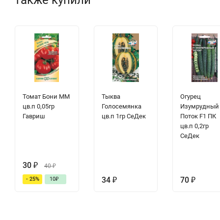
Томат Бони ММ
Тыква
Огурец
цв.п 0,05гр
Голосемянка
Изумрудный
Гавриш
цв.п 1гр СеДек
Поток F1 ПК
цв.п 0,2гр
СеДек
30
₽
40
₽
34
₽
70
₽
- 25%
10
₽