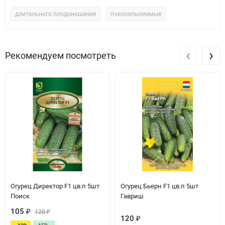
длительного плодоношения
пчелоопыляемые
‹
›
Рекомендуем посмотреть
Огурец Директор F1 цв.п 5шт
Огурец Бьерн F1 цв.п 5шт
Поиск
Гавриш
105
₽
120
₽
120
₽