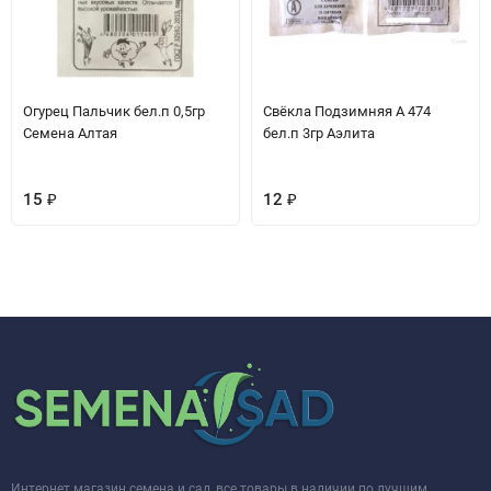
Огурец Пальчик бел.п 0,5гр
Свёкла Подзимняя А 474
Семена Алтая
бел.п 3гр Аэлита
15
₽
12
₽
Интернет магазин семена и сад, все товары в наличии по лучшим