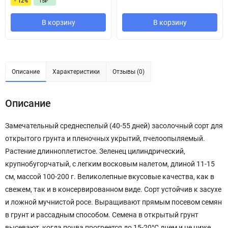
- 12%
15
₽
В корзину
В корзину
Описание
Характеристики
Отзывы (0)
Описание
Замечательный среднеспелый (40-55 дней) засолочный сорт для
открытого грунта и пленочных укрытий, пчелоопыляемый.
Растение длинноплетистое. Зеленец цилиндрический,
крупнобугорчатый, с легким восковым налетом, длиной 11-15
см, массой 100-200 г. Великолепные вкусовые качества, как в
свежем, так и в консервированном виде. Сорт устойчив к засухе
и ложной мучнистой росе. Выращивают прямым посевом семян
в грунт и рассадным способом. Семена в открытый грунт
высевают, когда почва прогреется до 15-20°С днем и не ниже