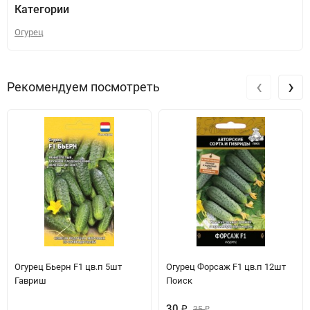
Категории
Огурец
‹
›
Рекомендуем посмотреть
Огурец Бьерн F1 цв.п 5шт
Огурец Форсаж F1 цв.п 12шт
Гавриш
Поиск
30
₽
35
₽