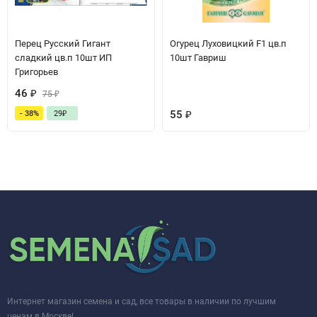
Перец Русский Гигант
Огурец Луховицкий F1 цв.п
сладкий цв.п 10шт ИП
10шт Гавриш
Григорьев
46
₽
75
₽
55
₽
- 38%
29
₽
Интернет магазин семена и сад, все товары в наличии по лучшим
ценам в Москве!