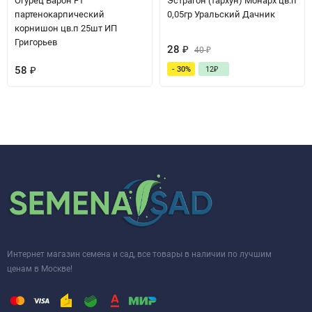
Огурец Барон F1
Эстрагон (тархун) Монарх цв.п
партенокарпический
0,05гр Уральский Дачник
корнишон цв.п 25шт ИП
Григорьев
28
₽
40
₽
58
₽
- 30%
12
₽
Интернет магазин семена и сад, все товары в наличии по лучшим
ценам в Москве!