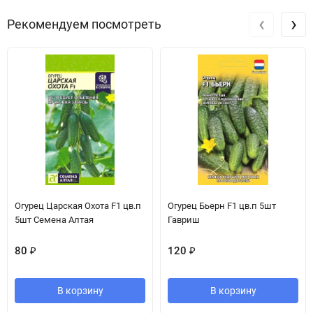
‹
›
Рекомендуем посмотреть
Огурец Царская Охота F1 цв.п
Огурец Бьерн F1 цв.п 5шт
5шт Семена Алтая
Гавриш
80
₽
120
₽
В корзину
В корзину