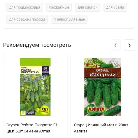
для подмосковья
урожайные
для сибири
для урала
для средней полосы
пчелоопыляемые
‹
›
Рекомендуем посмотреть
Огурец Ребята-Пикулята F1
Огурец Изящный мет.п 20шт
цв.п 5шт Семена Алтая
Аэлита