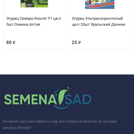
Огурец Семеро Козлят F1 цв.п
Огурец Ультраскороспелый
5шт Семена Алтая
цв.п 20шт Уральский Дачник
80
₽
25
₽
Интернет магазин семена и сад, все товары в наличии по лучшим
ценам в Москве!