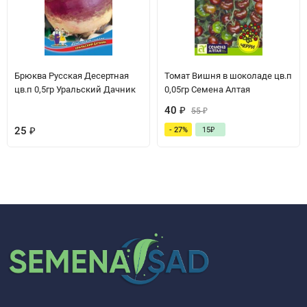
Брюква Русская Десертная
Томат Вишня в шоколаде цв.п
цв.п 0,5гр Уральский Дачник
0,05гр Семена Алтая
40
₽
55
₽
25
₽
- 27%
15
₽