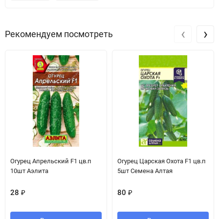
‹
›
Рекомендуем посмотреть
Огурец Апрельский F1 цв.п
Огурец Царская Охота F1 цв.п
10шт Аэлита
5шт Семена Алтая
28
₽
80
₽