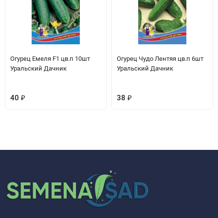
Огурец Емеля F1 цв.п 10шт
Огурец Чудо Лентяя цв.п 6шт
Уральский Дачник
Уральский Дачник
40
₽
38
₽