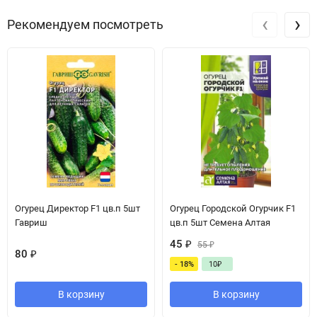
‹
›
Рекомендуем посмотреть
Огурец Директор F1 цв.п 5шт
Огурец Городской Огурчик F1
Гавриш
цв.п 5шт Семена Алтая
45
₽
55
₽
80
₽
- 18%
10
₽
В корзину
В корзину