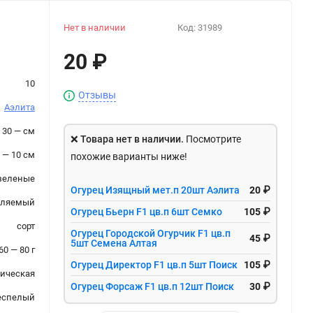
Нет в наличии
Код:
31989
20
₽
10
Отзывы
Аэлита
30 — см
❌
Товара нет в наличии.
Посмотрите
 — 10 см
похожие варианты ниже!
зеленые
Огурец Изящный мет.п 20шт Аэлита
20 ₽
ыляемый
Огурец Бьерн F1 цв.п 6шт Семко
105 ₽
сорт
Огурец Городской Огурчик F1 цв.п
45 ₽
5шт Семена Алтая
60 — 80 г
Огурец Директор F1 цв.п 5шт Поиск
105 ₽
ическая
Огурец Форсаж F1 цв.п 12шт Поиск
30 ₽
еспелый