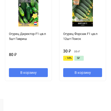
Огурец Директор F1 цв.п
Огурец Форсаж F1 цв.п
5шт Гавриш
12шт Поиск
30
₽
35
₽
80
₽
- 14%
5
₽
В корзину
В корзину