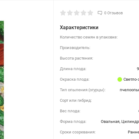
0 Отзывов
Характеристики
Количество семян в упаковке:
Производитель:
Высота растения:
Длина плода:
9
Окраска плода:
Светло-
Тип опыления (огурцы):
пчелооп
Сорт или гибрид:
Вес плода:
Форма плода:
Овальная, Цилиндр
Сроки созревания:
Ранн