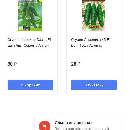
Огурец Царская Охота F1
Огурец Апрельский F1
цв.п 5шт Семена Алтая
цв.п 10шт Аэлита
80
₽
28
₽
В корзину
В корзину
Обмен или возврат
Вернем или обменяем на другой