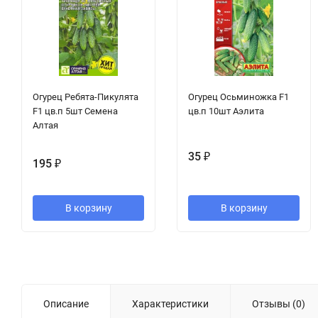
Огурец Ребята-Пикулята
Огурец Осьминожка F1
F1 цв.п 5шт Семена
цв.п 10шт Аэлита
Алтая
35
₽
195
₽
В корзину
В корзину
Описание
Характеристики
Отзывы (0)