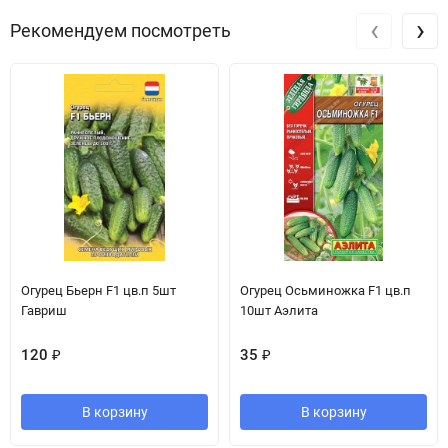
‹
›
Рекомендуем посмотреть
Огурец Бьерн F1 цв.п 5шт
Огурец Осьминожка F1 цв.п
Гавриш
10шт Аэлита
120
₽
35
₽
В корзину
В корзину