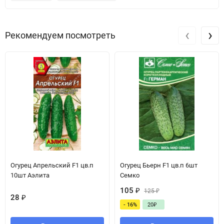
‹
›
Рекомендуем посмотреть
Огурец Апрельский F1 цв.п
Огурец Бьерн F1 цв.п 6шт
10шт Аэлита
Семко
105
₽
125
₽
28
₽
- 16%
20
₽