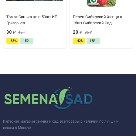
Томат Санька цв.п 50шт ИП
Перец Сибирский Хит цв.п
Григорьев
15шт Сибирский Сад
30
₽
20
₽
45
₽
35
₽
- 33%
15
₽
- 42%
15
₽
Интернет магазин семена и сад, все товары в наличии по лучшим
ценам в Москве!