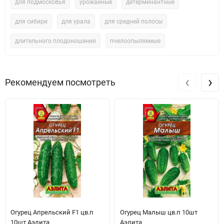
для подмосковья
урожайные
детерминантные
для сибири
для урала
для средней полосы
длительного плодоношения
пчелоопыляемые
‹
›
Рекомендуем посмотреть
Огурец Апрельский F1 цв.п
Огурец Малыш цв.п 10шт
10шт Аэлита
Аэлита