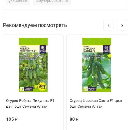
урожайные
индетерминантные
‹
›
Рекомендуем посмотреть
Огурец Ребята-Пикулята F1
Огурец Царская Охота F1 цв.п
цв.п 5шт Семена Алтая
5шт Семена Алтая
195
₽
80
₽