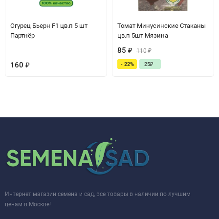
Огурец Бьерн F1 цв.п 5 шт
Томат Минусинские Стаканы
Партнёр
цв.п 5шт Мязина
85
₽
110
₽
160
₽
- 22%
25
₽
Интернет магазин семена и сад, все товары в наличии по лучшим
ценам в Москве!