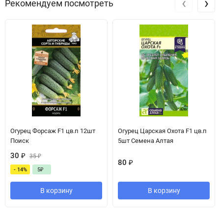
‹
›
Рекомендуем посмотреть
Огурец Форсаж F1 цв.п 12шт
Огурец Царская Охота F1 цв.п
Поиск
5шт Семена Алтая
30
₽
35
₽
80
₽
- 14%
5
₽
В корзину
В корзину