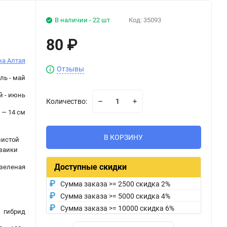
В наличии - 22 шт
Код:
35093
80
₽
а Алтая
Отзывы
ль - май
й - июнь
Количество:
 — 14 см
В КОРЗИНУ
нистой
озаики
Доступные скидки
зеленая
Сумма заказа >= 2500 скидка 2%
Сумма заказа >= 5000 скидка 4%
Сумма заказа >= 10000 скидка 6%
гибрид