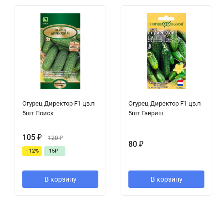
Огурец Директор F1 цв.п
Огурец Директор F1 цв.п
5шт Поиск
5шт Гавриш
105
₽
120
₽
80
₽
- 12%
15
₽
В корзину
В корзину