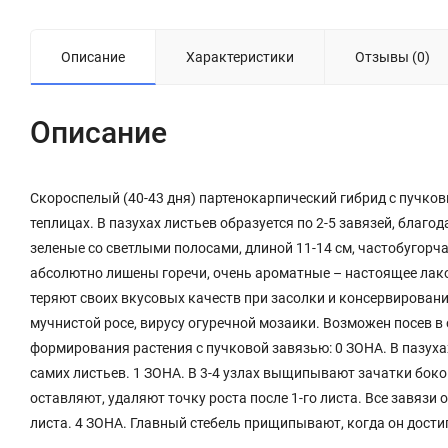
Описание
Характеристики
Отзывы (0)
Описание
Скороспелый (40-43 дня) партенокарпический гибрид с пучк
теплицах. В пазухах листьев образуется по 2-5 завязей, благо
зеленые со светлыми полосами, длиной 11-14 см, частобугорча
абсолютно лишены горечи, очень ароматные – настоящее лаком
теряют своих вкусовых качеств при засолки и консервировани
мучнистой росе, вирусу огуречной мозаики. Возможен посев в 
формирования растения с пучковой завязью: 0 ЗОНА. В пазуха
самих листьев. 1 ЗОНА. В 3-4 узлах выщипывают зачатки боков
оставляют, удаляют точку роста после 1-го листа. Все завязи
листа. 4 ЗОНА. Главный стебель прищипывают, когда он достиг