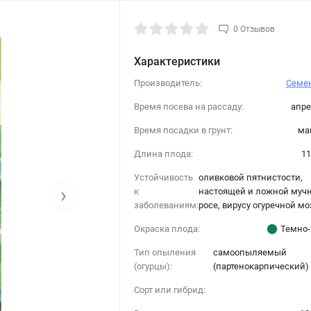
0 Отзывов
Характеристики
Производитель:
Семен
Время посева на рассаду:
апре
Время посадки в грунт:
ма
Длина плода:
11
Устойчивость
оливковой пятнистости,
›
к
настоящей и ложной муч
заболеваниям:
росе, вирусу огуречной м
Окраска плода:
Темно-
Тип опыления
самоопыляемый
(огурцы):
(партенокарпический)
Сорт или гибрид: