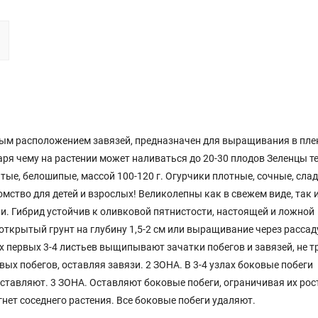
овым расположением завязей, предназначен для выращивания в пл
даря чему на растении может наливаться до 20-30 плодов Зеленцы т
тые, белошипые, массой 100-120 г. Огурчики плотные, сочные, слад
ство для детей и взрослых! Великолепны как в свежем виде, так и
и. Гибрид устойчив к оливковой пятнистости, настоящей и ложной
открытый грунт на глубину 1,5-2 см или выращивание через рассад
х первых 3-4 листьев выщипывают зачатки побегов и завязей, не т
ых побегов, оставляя завязи. 2 ЗОНА. В 3-4 узлах боковые побеги
 оставляют. 3 ЗОНА. Оставляют боковые побеги, ограничивая их рос
нет соседнего растения. Все боковые побеги удаляют.