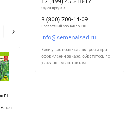
+7 (499) 455-18-17
Отдел продаж
8 (800) 700-14-09
Бесплатный звонок по РФ
›
info@semenaisad.ru
Если у вас возникли вопросы при
оформлении заказа, обратитесь по
указанным контактам.
Огурец
Кабачок
Р
а F1
Спальчик F1
Аппетитный
Н
т
цв.п 6шт
Горшочек цв.п
цв
 Алтая
Семена Алтая
1гр Семена
Г
Алтая
68
₽
40
₽
3