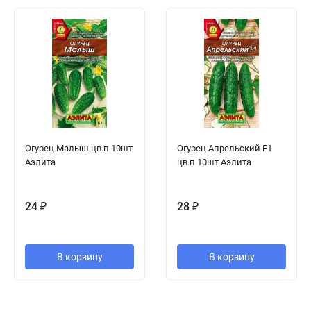
Огурец Малыш цв.п 10шт
Огурец Апрельский F1
Аэлита
цв.п 10шт Аэлита
24
₽
28
₽
В корзину
В корзину