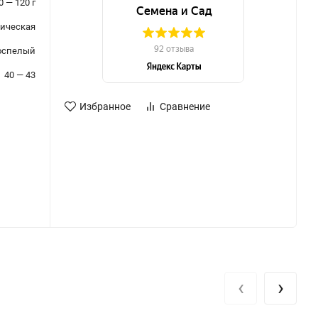
0 — 120 г
ическая
оспелый
40 — 43
Избранное
Сравнение
‹
›