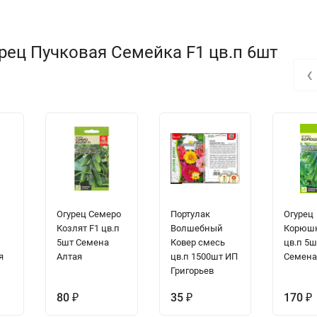
рец Пучковая Семейка F1 цв.п 6шт
‹
Огурец Семеро
Портулак
Огурец
1
Козлят F1 цв.п
Волшебный
Корюшк
5шт Семена
Ковер смесь
цв.п 5ш
я
Алтая
цв.п 1500шт ИП
Семена
Григорьев
80
₽
35
₽
170
₽