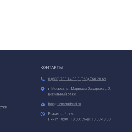
КОНТАКТЫ
8 (800) 700-14-09
8 (963) 768-28-69
г. Москва, ул. Маршала Захарова д.2,
цокольный этаж
info@semenaisad.ru
отки
Режим работы:
Пн-Пт 10:00—18:00; Сб-Вс 10:00-18:00