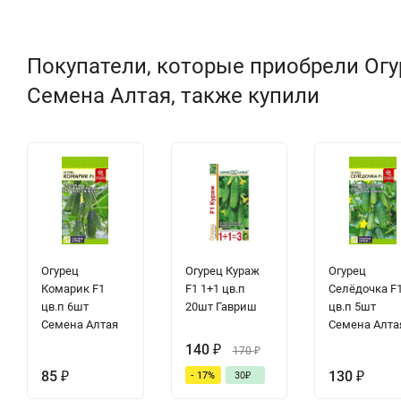
Покупатели, которые приобрели Огу
Семена Алтая, также купили
Огурец
Огурец Кураж
Огурец
Комарик F1
F1 1+1 цв.п
Селёдочка F
цв.п 6шт
20шт Гавриш
цв.п 5шт
Семена Алтая
Семена Алта
140
₽
170
₽
85
₽
130
₽
- 17%
30
₽