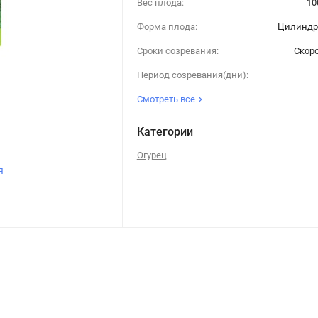
Вес плода:
10
Форма плода:
Цилиндр
Сроки созревания:
Скор
Период созревания(дни):
Смотреть все
Категории
Огурец
я