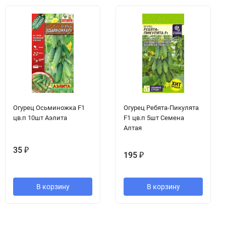
Огурец Осьминожка F1
Огурец Ребята-Пикулята
цв.п 10шт Аэлита
F1 цв.п 5шт Семена
Алтая
35
₽
195
₽
В корзину
В корзину