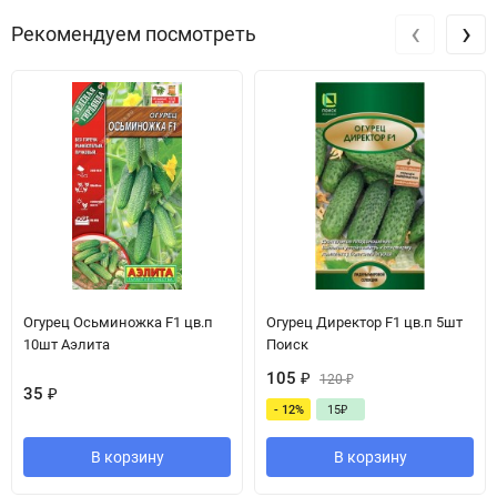
‹
›
Рекомендуем посмотреть
Огурец Осьминожка F1 цв.п
Огурец Директор F1 цв.п 5шт
10шт Аэлита
Поиск
105
₽
120
₽
35
₽
- 12%
15
₽
В корзину
В корзину