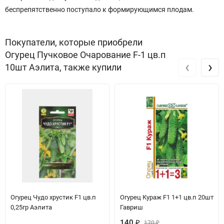
беспрепятственно поступало к формирующимся плодам.
Покупатели, которые приобрели
Огурец Пучковое Очарование F-1 цв.п
‹
›
10шт Аэлита, также купили
Огурец Чудо хрустик F1 цв.п
Огурец Кураж F1 1+1 цв.п 20шт
0,25гр Аэлита
Гавриш
140
₽
170
₽