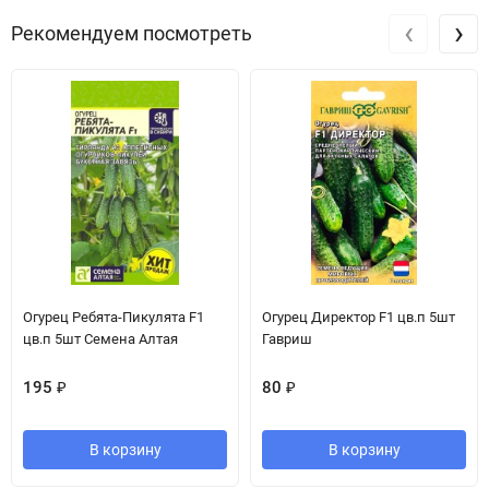
‹
›
Рекомендуем посмотреть
Огурец Ребята-Пикулята F1
Огурец Директор F1 цв.п 5шт
цв.п 5шт Семена Алтая
Гавриш
195
₽
80
₽
В корзину
В корзину