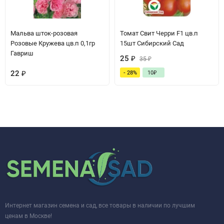
Мальва шток-розовая
Томат Свит Черри F1 цв.п
Розовые Кружева цв.п 0,1гр
15шт Сибирский Сад
Гавриш
25
₽
35
₽
22
₽
- 28%
10
₽
Интернет магазин семена и сад, все товары в наличии по лучшим
ценам в Москве!